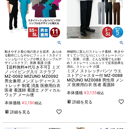
動きやすさ着心地の良さを追求、あらゆ
伸縮性に富んだストレッチ素材、乾きや
る動作にしなやかにフィット！スタイリ
すくてシワになりにくいストレートパン
ッシュなパイピングが映えるシンプルデ
ツ。医療、介護、どんな現場でもお勧
ザインスクラブ。医療 看護 介護
め！ストレートシルエットで足長効果を
【送料無料※代引き不可】ミズ
演出。ストレッチ 介護
ミズノ ストレッチパンツ ウエ
ノ パイピング入り スクラブ
ストアジャスター付 MZ-0088
MZ-0092 MIZUNO MZ0092
MIZUNO MZ0088 男性用 メン
男女兼用 メンズ レディース ス
ズ 医療用白衣 医者 看護師
トレッチ 制電 消臭 医療用白衣
医者 看護師 看護士 メディカル
本体価格
¥
3,135
税込
ウェア メール便
詳細を見る
本体価格
¥
3,190
税込
詳細を見る