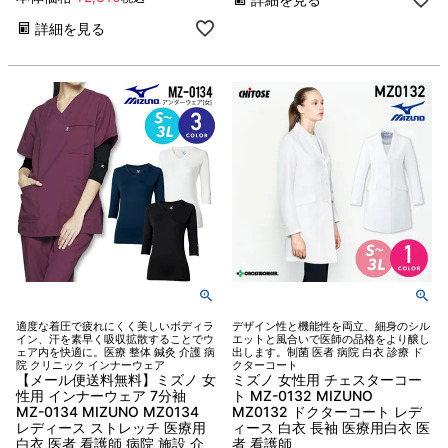
詳細を見る
適度な着圧で疲れにくく美しいボディラ
デザイン性と機能性を両立、細身のシル
イン、汗を素早く吸収拡散することでウ
エットと風合いで医師の品格をより醸し
ェア内を快適に。医療 整体 鍼灸 介護 病
出します。制菌 医者 病院 白衣 診療 ド
院 クリニック インナーウェア
クターコート
【メール便送料無料】ミズノ 女
ミズノ 女性用 チェスターコー
性用 インナーウェア 7分袖
ト MZ-0132 MIZUNO
MZ-0134 MIZUNO MZ0134
MZ0132 ドクターコート レデ
レディース ストレッチ 医療用
ィース 白衣 長袖 医療用白衣 医
白衣 医者 看護師 病院 施設 介
者 看護師