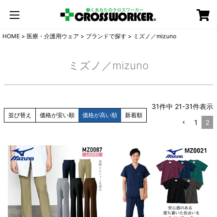
カート
HOME
医療・介護用ウェア
ブランドで探す
ミズノ／mizuno
ミズノ／mizuno
31
件中
21
-
31
件表示
並び替え
価格が安い順
価格が高い順
新着順
1
2