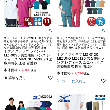
スポーティースクラブNo1！動きやすさ
夏涼しくて冬は暖かい、ドライで快適な
着心地の良さを追求、あらゆる動作にし
着心地スクラブ。体の動きに合わせて伸
なやかにフィットするスクラブ。ストレ
縮するストレッチツイルでストレスも軽
ッチ 制電 消臭 医療 介護 看護 診療
減！医療 整体 鍼灸 介護 病院 クリニッ
ミズノ スクラブ ライン入り
ク
ミズノ スクラブ MZ-0120
MZ-0090 男女兼用 メンズ レ
MIZUNO MZ0120 男女兼用 メ
ディース MIZUNO MZ0090 医
ンズ レディース ユニセックス
療用白衣 医者 看護師
医療用白衣 医者 看護師
本体価格
¥
3,300
税込
本体価格
¥
3,234
税込
詳細を見る
カートに入れる