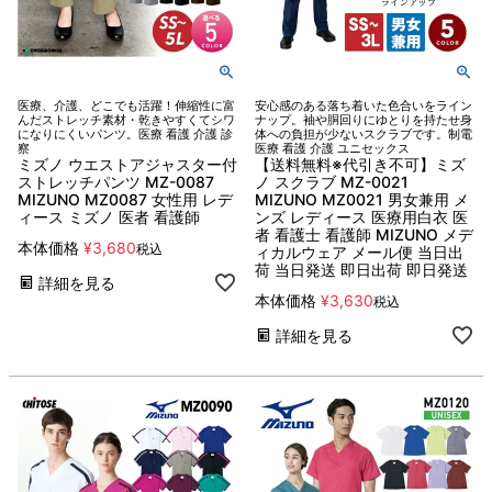
医療、介護、どこでも活躍！伸縮性に富
安心感のある落ち着いた色合いをライン
んだストレッチ素材・乾きやすくてシワ
ナップ。袖や胴回りにゆとりを持たせ身
になりにくいパンツ。医療 看護 介護 診
体への負担が少ないスクラブです。制電
察
医療 看護 介護 ユニセックス
ミズノ ウエストアジャスター付
【送料無料※代引き不可】ミズ
ストレッチパンツ MZ-0087
ノ スクラブ MZ-0021
MIZUNO MZ0087 女性用 レデ
MIZUNO MZ0021 男女兼用 メ
ィース ミズノ 医者 看護師
ンズ レディース 医療用白衣 医
者 看護士 看護師 MIZUNO メデ
本体価格
¥
3,680
税込
ィカルウェア メール便 当日出
荷 当日発送 即日出荷 即日発送
詳細を見る
本体価格
¥
3,630
税込
詳細を見る