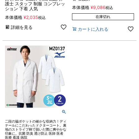
護士 スタッフ 制服 コンプレッ
本体価格
¥
9,086
税込
ション 下着 人気
在庫切れ
本体価格
¥
2,035
税込
詳細を見る
カートに入れる
二段の脇ポケットの確かな収納力！ディ
テールにこだわったドクターコート。裏
地のストライプ柄で脱いだ際に爽やかな
印象に。抗菌 防臭 透け防止 医師 医者
医療 看護 病院