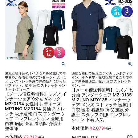
優れた吸汗速乾！ベタつきを軽減して年
適度な着圧で疲れにくく美しいボディラ
中爽やかな着心地のアンダーシャツ。ほ
イン、汗を素早く吸収拡散することでウ
どよいストレッチ感で体の動きにぴった
ェア内を快適に。吸汗 速乾 ストレッチ
りフィット。吸汗 速乾 ストレッチ イン
インナー
ナー レディース
【メール便送料無料】ミズノ 七
【メール便送料無料】ミズノ イ
分袖 アンダーウェア MZ-0135
ンナーウェア 9分袖 Vネック
MIZUNO MZ0135 インナーウ
MZ-0154 女性用 レディース
ェア メンズ ストレッチ 医療用
MIZUNO MZ0154 長袖 ストレ
白衣 医者 看護師 病院 施設 介
ッチ 吸汗速乾 白衣 アンダーウ
護士 スタッフ 制服 コンプレッ
ェア コンプレッション 医療用
ション 下着 人気
白衣 病院 医者 看護師 介護士
本体価格
¥
2,079
整体師
税込
本体価格
¥
2,310
税込
詳細を見る