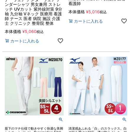
看護師
ンダーシャツ 男女兼用 ストレ
ッチ UVカット 紫外線対策 9分
本体価格
¥
5,016
税込
袖 九分袖 Vネック 医療用 看護
師 ナース 医者 病院 施設 介護
カートに入れる
士 クリニック 整骨院 整体
本体価格
¥
5,060
税込
カートに入れる
股下のマチ仕様で動きやすく快適な美脚
清潔感あふれる「白」のスラックス。白