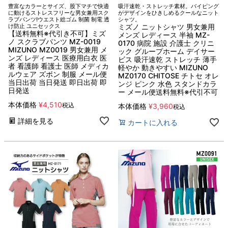
豊富なカラーとサイズ、股下マチで快適
吸汗速乾・ストレッチ素材。バイピング
に動けるストレスフリーな男女兼用スク
がデザインをひきしめるクールなニット
ラブパンツ!ウエスト総ゴム 制菌 制電 透
シャツ。
け防止 ユニセックス
ミズノ ニットシャツ 男女兼用
【送料無料※代引き不可】ミズ
メンズ レディース 半袖 MZ-
ノ スクラブパンツ MZ-0019
0170 病院 施設 介護士 クリニ
MIZUNO MZ0019 男女兼用 メ
ック グループホーム デイサー
ンズ レディース 医療用白衣 医
ビス 吸汗速乾 ストレッチ 薄手
者 看護師 看護士 医師 メディカ
軽やか 動きやすい MIZUNO
ルウェア ズボン 制服 メール便
MZ0170 CHITOSE チトセ オレ
当日出荷 当日発送 即日出荷 即
ンジ ピンク 水色 スタンドカラ
日発送
ー メール便送料無料※代引不可
本体価格
¥
4,510
税込
本体価格
¥
3,960
税込
詳細を見る
カートに入れる