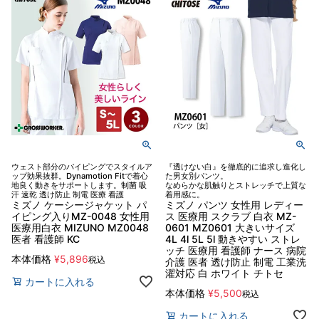
ウェスト部分のパイピングでスタイルア
『透けない白』を徹底的に追求し進化し
ップ効果抜群。Dynamotion Fitで着心
た男女別パンツ。
地良く動きをサポートします。制菌 吸
なめらかな肌触りとストレッチで上質な
汗 速乾 透け防止 制電 医療 看護
着用感に。
ミズノ ケーシージャケット パ
ミズノ パンツ 女性用 レディー
イピング入りMZ-0048 女性用
ス 医療用 スクラブ 白衣 MZ-
医療用白衣 MIZUNO MZ0048
0601 MZ0601 大きいサイズ
医者 看護師 KC
4L 4l 5L 5l 動きやすい ストレ
ッチ 医療用 看護師 ナース 病院
本体価格
¥
5,896
税込
介護 医者 透け防止 制電 工業洗
濯対応 白 ホワイト チトセ
カートに入れる
本体価格
¥
5,500
税込
カートに入れる