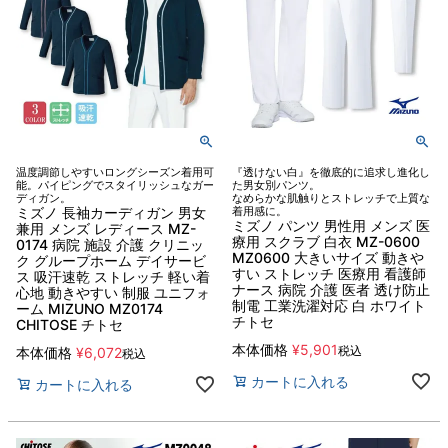
温度調節しやすいロングシーズン着用可
『透けない白』を徹底的に追求し進化し
能。パイピングでスタイリッシュなガー
た男女別パンツ。
ディガン。
なめらかな肌触りとストレッチで上質な
ミズノ 長袖カーディガン 男女
着用感に。
ミズノ パンツ 男性用 メンズ 医
兼用 メンズ レディース MZ-
療用 スクラブ 白衣 MZ-0600
0174 病院 施設 介護 クリニッ
MZ0600 大きいサイズ 動きや
ク グループホーム デイサービ
すい ストレッチ 医療用 看護師
ス 吸汗速乾 ストレッチ 軽い着
ナース 病院 介護 医者 透け防止
心地 動きやすい 制服 ユニフォ
制電 工業洗濯対応 白 ホワイト
ーム MIZUNO MZ0174
チトセ
CHITOSE チトセ
本体価格
¥
5,901
税込
本体価格
¥
6,072
税込
カートに入れる
カートに入れる