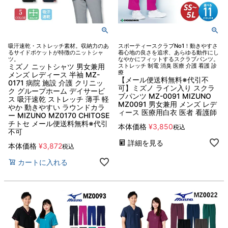
吸汗速乾・ストレッチ素材。収納力のあ
スポーティースクラブNo1！動きやすさ
るサイドポケットが特徴のニットシャ
着心地の良さを追求、あらゆる動作にし
ツ。
なやかにフィットするスクラブパンツ。
ミズノ ニットシャツ 男女兼用
ストレッチ 制電 消臭 医療 介護 看護 診
療
メンズ レディース 半袖 MZ-
【メール便送料無料※代引不
0171 病院 施設 介護 クリニッ
可】ミズノ ライン入り スクラ
ク グループホーム デイサービ
ブパンツ MZ-0091 MIZUNO
ス 吸汗速乾 ストレッチ 薄手 軽
MZ0091 男女兼用 メンズ レデ
やか 動きやすい ラウンドカラ
ィース 医療用白衣 医者 看護師
ー MIZUNO MZ0170 CHITOSE
チトセ メール便送料無料※代引
本体価格
¥
3,850
税込
不可
詳細を見る
本体価格
¥
3,872
税込
カートに入れる