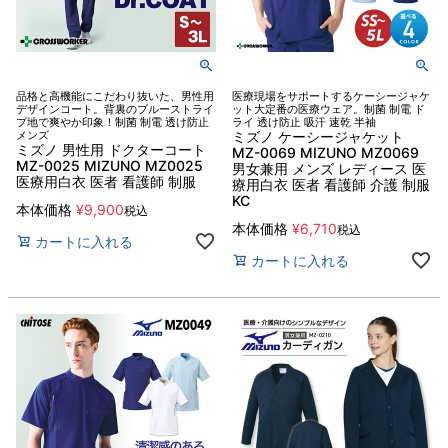
品格と高機能にこだわり抜いた、男性用
医療現場をサポートするケーシージャケ
デザインコート。背裏のブルーストライ
ット大定番の医療ウェア。制菌 制電 ド
プ地で爽やか印象！制菌 制電 透け防止
ライ 透け防止 吸汗 速乾 半袖
メンズ
ミズノ ケーシージャケット
ミズノ 男性用 ドクターコート
MZ-0069 MIZUNO MZ0069
MZ-0025 MIZUNO MZ0025
男女兼用 メンズ レディース 医
医療用白衣 医者 看護師 制服
療用白衣 医者 看護師 介護 制服
KC
本体価格
¥
9,900
税込
本体価格
¥
6,710
税込
カートに入れる
カートに入れる