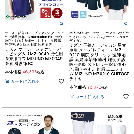
ウェスト部分のパイピングでスタイルア
MIZUNOスポーツウェアのノウハウが生
ップ効果抜群。Dynamotion Fitで着心
かされいる、シンプルなデザインのカー
地良く動きをサポートします。制菌 吸
ディガン。
汗 速乾 透け防止 制電 医療 看護
ミズノ 長袖カーディガン 男女
ミズノ ケーシージャケット パ
兼用 メンズ レディース MZ-
イピング入りMZ-0049 男性用
0210 病院 クリニック 医師 看
医療用白衣 MIZUNO MZ0049
護 薬局 薬剤師 歯科 施設 介護
医者 看護師 KC
吸汗速乾 ストレッチ 軽い着心
地 動きやすい 制服 ユニフォー
本体価格
¥
6,336
税込
ム MIZUNO MZ0210 CHITOSE
チトセ
カートに入れる
本体価格
¥
6,072
税込
カートに入れる