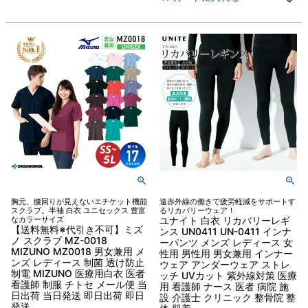
胸元、腰回りが見えないエチケット機能
遠赤外線の働きで疲労軽減をサポートす
スクラブ。半袖 白衣 ユニセックス 豊富
るリカバリーウェア！
なカラーサイズ
ユナイト 白衣 リカバリーレギ
【送料無料※代引き不可】ミズ
ンス UN0411 UN-0411 インナ
ノ スクラブ MZ-0018
ーパンツ メンズ レディース 女
MIZUNO MZ0018 男女兼用 メ
性用 男性用 男女兼用 インナー
ンズ レディース 制菌 透け防止
ウェア アンダーウェア ストレ
制電 MIZUNO 医療用白衣 医者
ッチ UVカット 紫外線対策 医療
看護師 制服 チトセ メール便 当
用 看護師 ナース 医者 病院 施
日出荷 当日発送 即日出荷 即日
設 介護士 クリニック 整骨院 整
発送