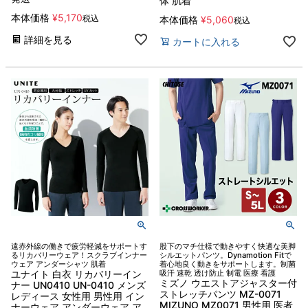
体 肌着
本体価格
¥
5,170
税込
本体価格
¥
5,060
税込
詳細を見る
カートに入れる
遠赤外線の働きで疲労軽減をサポートす
股下のマチ仕様で動きやすく快適な美脚
るリカバリーウェア！スクラブインナー
シルエットパンツ。Dynamotion Fitで
ウェア アンダーシャツ 肌着
着心地良く動きをサポートします。制菌
ユナイト 白衣 リカバリーイン
吸汗 速乾 透け防止 制電 医療 看護
ミズノ ウエストアジャスター付
ナー UN0410 UN-0410 メンズ
ストレッチパンツ MZ-0071
レディース 女性用 男性用 イン
MIZUNO MZ0071 男性用 医者
ナーウェア アンダーウェア ア