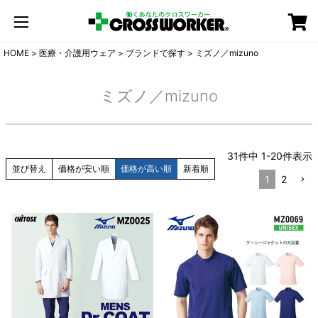
カート
HOME
医療・介護用ウェア
ブランドで探す
ミズノ／mizuno
ミズノ／mizuno
31
件中
1
-
20
件表示
並び替え
価格が安い順
価格が高い順
新着順
1
2