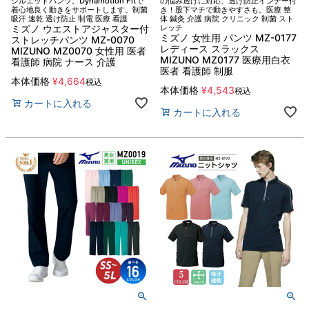
シルエットパンツ。Dynamotion Fitで
の悩み透けに対応、透け防止インナー付
着心地良く動きをサポートします。制菌
き！股下マチで動きやすさも。医療 整
吸汗 速乾 透け防止 制電 医療 看護
体 鍼灸 介護 病院 クリニック 制菌 スト
ミズノ ウエストアジャスター付
レッチ
ミズノ 女性用 パンツ MZ-0177
ストレッチパンツ MZ-0070
レディース スラックス
MIZUNO MZ0070 女性用 医者
MIZUNO MZ0177 医療用白衣
看護師 病院 ナース 介護
医者 看護師 制服
本体価格
¥
4,664
税込
本体価格
¥
4,543
税込
カートに入れる
カートに入れる