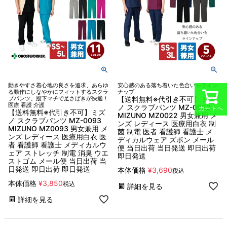
動きやすさ着心地の良さを追求、あらゆ
安心感のある落ち着いた色合いをライン
る動作にしなやかにフィットするスクラ
ナップ
ブパンツ。股下マチで足さばきが快適！
【送料無料※代引き不可】ミズ
医療 看護 介護
ノ スクラブパンツ MZ-0022
カートへ
【送料無料※代引き不可】ミズ
MIZUNO MZ0022 男女兼用 メ
ノ スクラブパンツ MZ-0093
ンズ レディース 医療用白衣 制
MIZUNO MZ0093 男女兼用 メ
菌 制電 医者 看護師 看護士 メ
ンズ レディース 医療用白衣 医
ディカルウェア ズボン メール
者 看護師 看護士 メディカルウ
便 当日出荷 当日発送 即日出荷
ェア ストレッチ 制電 消臭 ウエ
即日発送
ストゴム メール便 当日出荷 当
日発送 即日出荷 即日発送
本体価格
¥
3,690
税込
本体価格
¥
3,850
税込
詳細を見る
詳細を見る