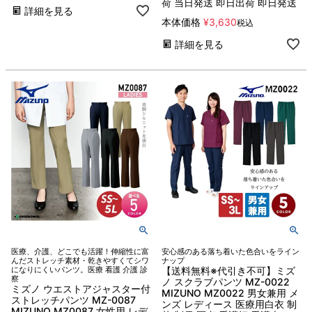
荷 当日発送 即日出荷 即日発送
詳細を見る
本体価格
¥
3,630
税込
詳細を見る
医療、介護、どこでも活躍！伸縮性に富
安心感のある落ち着いた色合いをライン
んだストレッチ素材・乾きやすくてシワ
ナップ
になりにくいパンツ。医療 看護 介護 診
【送料無料※代引き不可】ミズ
察
ノ スクラブパンツ MZ-0022
ミズノ ウエストアジャスター付
MIZUNO MZ0022 男女兼用 メ
ストレッチパンツ MZ-0087
ンズ レディース 医療用白衣 制
MIZUNO MZ0087 女性用 レデ