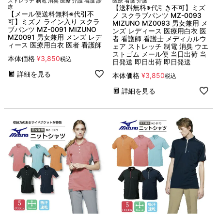
ストレッチ 制電 消臭 医療 介護 看護 診
医療 看護 介護
療
【送料無料※代引き不可】ミズ
【メール便送料無料※代引不
ノ スクラブパンツ MZ-0093
可】ミズノ ライン入り スクラ
MIZUNO MZ0093 男女兼用 メ
ブパンツ MZ-0091 MIZUNO
ンズ レディース 医療用白衣 医
MZ0091 男女兼用 メンズ レデ
者 看護師 看護士 メディカルウ
ィース 医療用白衣 医者 看護師
ェア ストレッチ 制電 消臭 ウエ
ストゴム メール便 当日出荷 当
本体価格
¥
3,850
税込
日発送 即日出荷 即日発送
詳細を見る
本体価格
¥
3,850
税込
詳細を見る