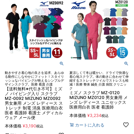
動きやすさ着心地の良さを追求、あらゆ
夏涼しくて冬は暖かい、ドライで快適な
る動作にしなやかにフィット！スタイリ
着心地スクラブ。体の動きに合わせて伸
ッシュなパイピングが映えるシンプルデ
縮するストレッチツイルでストレスも軽
ザインスクラブ。医療 看護 介護
減！医療 整体 鍼灸 介護 病院 クリニッ
【送料無料※代引き不可】ミズ
ク
ミズノ スクラブ MZ-0120
ノ パイピング入り スクラブ
MIZUNO MZ0120 男女兼用 メ
MZ-0092 MIZUNO MZ0092
ンズ レディース ユニセックス
男女兼用 メンズ レディース ス
医療用白衣 医者 看護師
トレッチ 制電 消臭 医療用白衣
医者 看護師 看護士 メディカル
本体価格
¥
3,234
税込
ウェア メール便
カートに入れる
本体価格
¥
3,190
税込