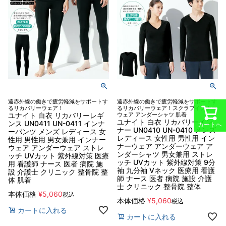
遠赤外線の働きで疲労軽減をサポートす
遠赤外線の働きで疲労軽減をサポートす
るリカバリーウェア！
るリカバリーウェア！スクラブインナー
ユナイト 白衣 リカバリーレギ
ウェア アンダーシャツ 肌着
ユナイト 白衣 リカバリーイン
ンス UN0411 UN-0411 インナ
カートへ
ナー UN0410 UN-0410 メンズ
ーパンツ メンズ レディース 女
レディース 女性用 男性用 イン
性用 男性用 男女兼用 インナー
ナーウェア アンダーウェア ア
ウェア アンダーウェア ストレ
ンダーシャツ 男女兼用 ストレ
ッチ UVカット 紫外線対策 医療
ッチ UVカット 紫外線対策 9分
用 看護師 ナース 医者 病院 施
袖 九分袖 Vネック 医療用 看護
設 介護士 クリニック 整骨院 整
師 ナース 医者 病院 施設 介護
体 肌着
士 クリニック 整骨院 整体
本体価格
¥
5,060
税込
本体価格
¥
5,060
税込
カートに入れる
カートに入れる