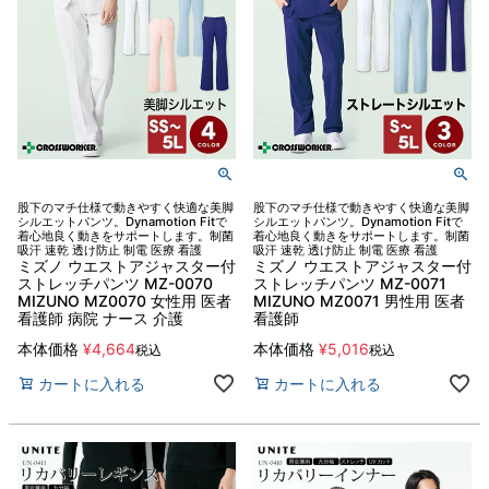
股下のマチ仕様で動きやすく快適な美脚
股下のマチ仕様で動きやすく快適な美脚
シルエットパンツ。Dynamotion Fitで
シルエットパンツ。Dynamotion Fitで
着心地良く動きをサポートします。制菌
着心地良く動きをサポートします。制菌
吸汗 速乾 透け防止 制電 医療 看護
吸汗 速乾 透け防止 制電 医療 看護
ミズノ ウエストアジャスター付
ミズノ ウエストアジャスター付
ストレッチパンツ MZ-0070
ストレッチパンツ MZ-0071
MIZUNO MZ0070 女性用 医者
MIZUNO MZ0071 男性用 医者
看護師 病院 ナース 介護
看護師
本体価格
¥
4,664
本体価格
¥
5,016
税込
税込
カートに入れる
カートに入れる