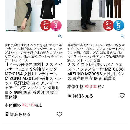
優れた吸汗速乾！ベタつきを軽減して年
伸縮性に富んだストレッチ素材、乾きや
中爽やかな着心地のアンダーシャツ。ほ
すくてシワになりにくいストレートパン
どよいストレッチ感で体の動きにぴった
ツ。医療、介護、どんな現場でもお勧
りフィット。吸汗 速乾 ストレッチ イン
め！ストレートシルエットで足長効果を
ナー レディース
演出。ストレッチ 介護
【メール便送料無料】ミズノ イ
ミズノ ストレッチパンツ ウエ
ンナーウェア 9分袖 Vネック
ストアジャスター付 MZ-0088
MZ-0154 女性用 レディース
MIZUNO MZ0088 男性用 メン
MIZUNO MZ0154 長袖 ストレ
ズ 医療用白衣 医者 看護師
ッチ 吸汗速乾 白衣 アンダーウ
本体価格
¥
3,135
税込
ェア コンプレッション 医療用
白衣 病院 医者 看護師 介護士
詳細を見る
整体師
本体価格
¥
2,310
税込
詳細を見る