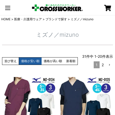
カート
HOME
医療・介護用ウェア
ブランドで探す
ミズノ／mizuno
ミズノ／mizuno
31
件中
1
-
20
件表示
並び替え
価格が安い順
価格が高い順
新着順
1
2