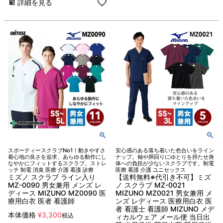
詳細を見る
スポーティースクラブNo1！動きやすさ
安心感のある落ち着いた色合いをライン
着心地の良さを追求、あらゆる動作にし
ナップ。袖や胴回りにゆとりを持たせ身
なやかにフィットするスクラブ。ストレ
体への負担が少ないスクラブです。制電
ッチ 制電 消臭 医療 介護 看護 診療
医療 看護 介護 ユニセックス
ミズノ スクラブ ライン入り
【送料無料※代引き不可】ミズ
MZ-0090 男女兼用 メンズ レ
ノ スクラブ MZ-0021
ディース MIZUNO MZ0090 医
MIZUNO MZ0021 男女兼用 メ
療用白衣 医者 看護師
ンズ レディース 医療用白衣 医
者 看護士 看護師 MIZUNO メデ
本体価格
¥
3,300
税込
ィカルウェア メール便 当日出