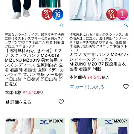
豊富なカラーとサイズ、股下マチで快適
清潔感あふれる「白」のスラックス。白
に動けるストレスフリーな男女兼用スク
の悩み透けに対応、透け防止インナー付
ラブパンツ!ウエスト総ゴム 制菌 制電 透
き！股下マチで動きやすさも。医療 整
け防止 ユニセックス
体 鍼灸 介護 病院 クリニック 制菌 スト
【送料無料※代引き不可】ミズ
レッチ
ミズノ 女性用 パンツ MZ-0177
ノ スクラブパンツ MZ-0019
レディース スラックス
MIZUNO MZ0019 男女兼用 メ
MIZUNO MZ0177 医療用白衣
ンズ レディース 医療用白衣 医
医者 看護師 制服
者 看護師 看護士 医師 メディカ
ルウェア ズボン 制服 メール便
本体価格
¥
4,543
税込
当日出荷 当日発送 即日出荷 即
日発送
カートに入れる
本体価格
¥
4,510
税込
詳細を見る