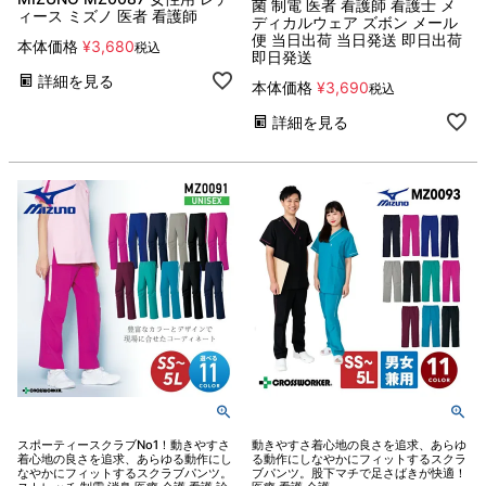
菌 制電 医者 看護師 看護士 メ
ィース ミズノ 医者 看護師
ディカルウェア ズボン メール
便 当日出荷 当日発送 即日出荷
本体価格
¥
3,680
税込
即日発送
詳細を見る
本体価格
¥
3,690
税込
詳細を見る
スポーティースクラブNo1！動きやすさ
動きやすさ着心地の良さを追求、あらゆ
着心地の良さを追求、あらゆる動作にし
る動作にしなやかにフィットするスクラ
なやかにフィットするスクラブパンツ。
ブパンツ。股下マチで足さばきが快適！