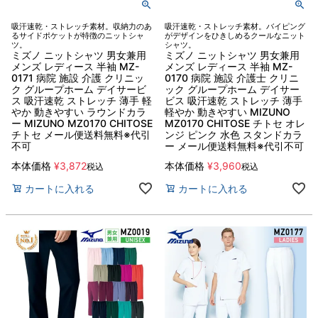
吸汗速乾・ストレッチ素材。収納力のあ
吸汗速乾・ストレッチ素材。バイピング
るサイドポケットが特徴のニットシャ
がデザインをひきしめるクールなニット
ツ。
シャツ。
ミズノ ニットシャツ 男女兼用
ミズノ ニットシャツ 男女兼用
メンズ レディース 半袖 MZ-
メンズ レディース 半袖 MZ-
0171 病院 施設 介護 クリニッ
0170 病院 施設 介護士 クリニ
ク グループホーム デイサービ
ック グループホーム デイサー
ス 吸汗速乾 ストレッチ 薄手 軽
ビス 吸汗速乾 ストレッチ 薄手
やか 動きやすい ラウンドカラ
軽やか 動きやすい MIZUNO
ー MIZUNO MZ0170 CHITOSE
MZ0170 CHITOSE チトセ オレ
チトセ メール便送料無料※代引
ンジ ピンク 水色 スタンドカラ
不可
ー メール便送料無料※代引不可
本体価格
¥
3,872
本体価格
¥
3,960
税込
税込
カートに入れる
カートに入れる