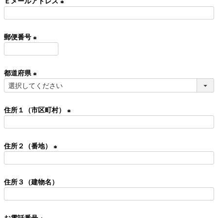
Ｅメールアドレス
須
)
(
必
郵便番号
須
)
(
必
都道府県
須
)
(
必
住所１（市区町村）
須
)
(
必
住所２（番地）
須
)
(
必
住所３（建物名）
須
)
お電話番号