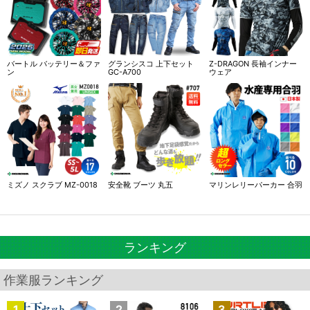
バートル バッテリー＆ファ
グランシスコ 上下セット
Z-DRAGON 長袖インナー
ン
GC-A700
ウェア
ミズノ スクラブ MZ-0018
安全靴 ブーツ 丸五
マリンレリーパーカー 合羽
ランキング
作業服ランキング