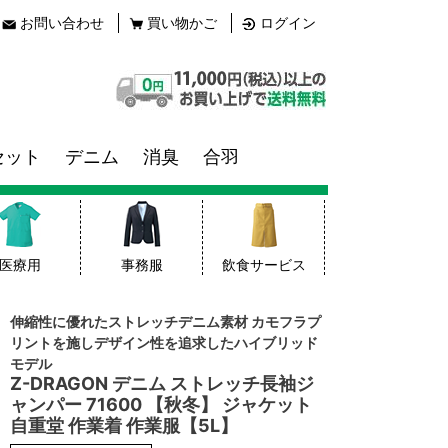
お問い合わせ
買い物かご
ログイン
セット
デニム
消臭
合羽
医療用
事務服
飲食サービス
伸縮性に優れたストレッチデニム素材 カモフラプ
リントを施しデザイン性を追求したハイブリッド
モデル
Z-DRAGON デニム ストレッチ長袖ジ
ャンパー 71600 【秋冬】 ジャケット
自重堂 作業着 作業服【5L】