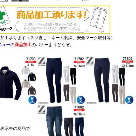
品加工承ります（スソ直し、ネーム刺繍、安全マーク取付等）
ニュー
の
商品加工
のバナーよりどうぞ。
オススメ関連商品
在表示中の商品で