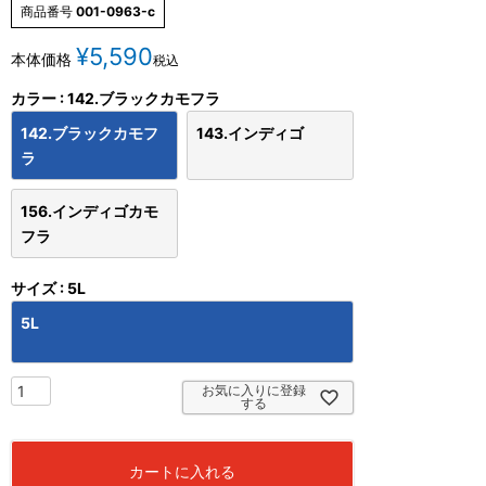
商品番号
001-0963-c
¥
5,590
本体価格
税込
カラー
142.ブラックカモフラ
142.ブラックカモフ
143.インディゴ
ラ
156.インディゴカモ
フラ
サイズ
5L
5L
お気に入りに登録
する
カートに入れる