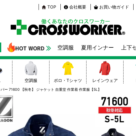
TOP
会社概要
お買い物ガイド
空調服
夏用インナー
上下
靴
空調服
ポロ・Tシャツ
レインウェア
パー 71600 【秋冬】 ジャケット 自重堂 作業着 作業服【5L】