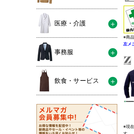
医療・介護
※商
左メ
事務服
飲食・サービス
※現
す。