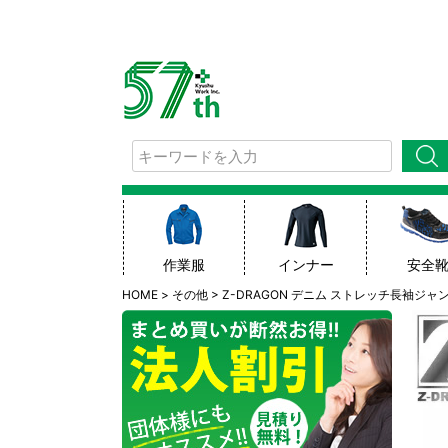
検索
作業服
インナー
安全
HOME
その他
Z-DRAGON デニム ストレッチ長袖ジャン