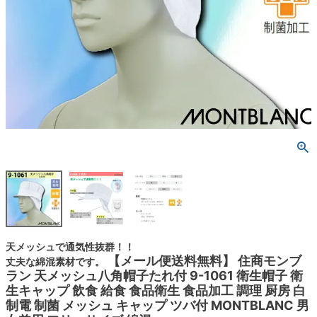
天メッシュで通気性抜群！！
【メール便送料無料】 住商モンブ
丈夫な綿混素材です。
ラン 天メッシュ八角帽子たれ付 9-1061 衛生帽子 衛
生キャップ 飲食 給食 食品衛生 食品加工 調理 厨房 白
制電 制菌 メッシュ キャップ ツバ付 MONTBLANC 男