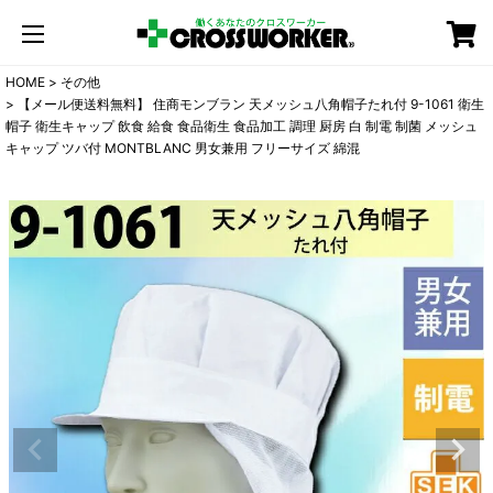
カート
HOME
その他
【メール便送料無料】 住商モンブラン 天メッシュ八角帽子たれ付 9-1061 衛生
帽子 衛生キャップ 飲食 給食 食品衛生 食品加工 調理 厨房 白 制電 制菌 メッシュ
キャップ ツバ付 MONTBLANC 男女兼用 フリーサイズ 綿混