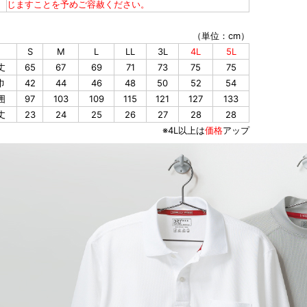
じますことを予めご容赦ください。
（単位：cm）
S
M
L
LL
3L
4L
5L
丈
65
67
69
71
73
75
75
巾
42
44
46
48
50
52
54
囲
97
103
109
115
121
127
133
丈
23
24
25
26
27
28
28
※4L以上は
価格
アップ