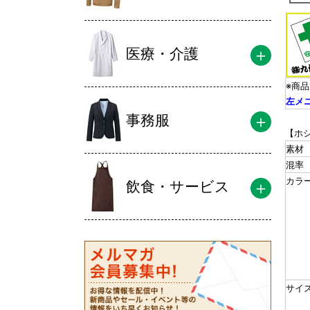
医療・介護
※商
左メ
事務服
【ホ
素材
混率
カラ
飲食・サービス
サイ