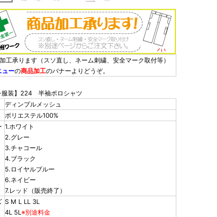
品加工承ります（スソ直し、ネーム刺繍、安全マーク取付等）
ニュー
の
商品加工
のバナーよりどうぞ。
シ服装】224 半袖ポロシャツ
ディンプルメッシュ
ポリエステル100%
ー
1.ホワイト
2.グレー
3.チャコール
4.ブラック
5.ロイヤルブルー
6.ネイビー
7.レッド（販売終了）
ズ
S M L LL 3L
4L 5L
※別途料金