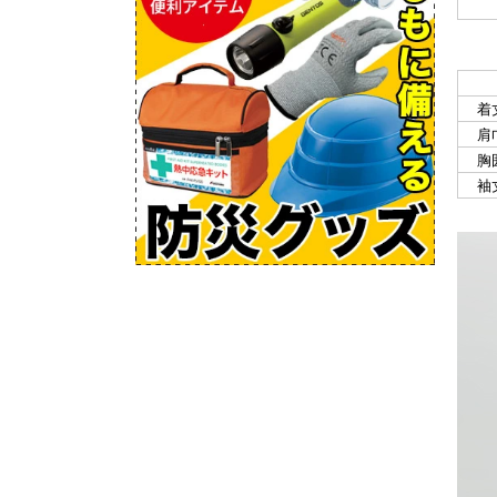
着
肩
胸
袖