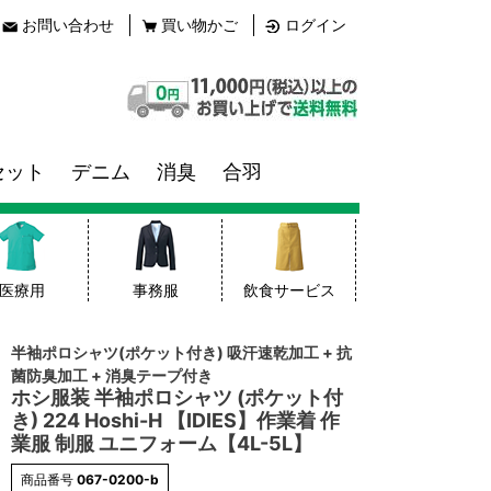
お問い合わせ
買い物かご
ログイン
セット
デニム
消臭
合羽
医療用
事務服
飲食サービス
半袖ポロシャツ(ポケット付き) 吸汗速乾加工 + 抗
菌防臭加工 + 消臭テープ付き
ホシ服装 半袖ポロシャツ (ポケット付
き) 224 Hoshi-H 【IDIES】作業着 作
業服 制服 ユニフォーム【4L-5L】
商品番号
067-0200-b