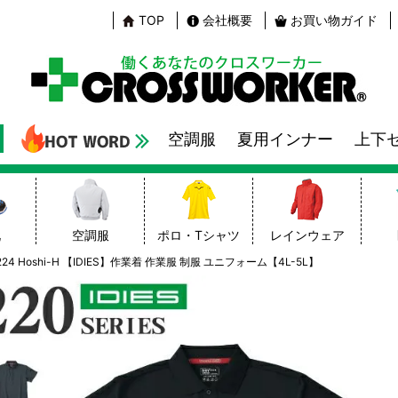
TOP
会社概要
お買い物ガイド
空調服
夏用インナー
上下
靴
空調服
ポロ・Tシャツ
レインウェア
 Hoshi-H 【IDIES】作業着 作業服 制服 ユニフォーム【4L-5L】