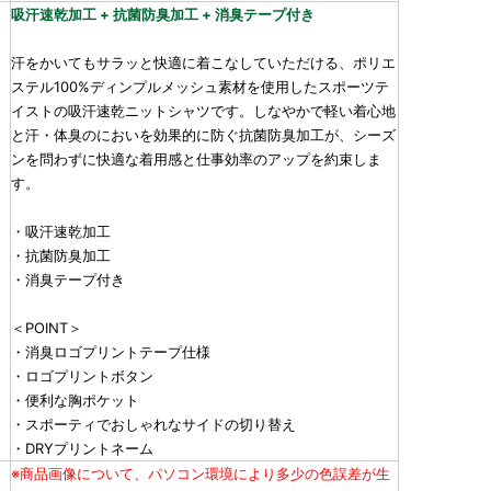
吸汗速乾加工 + 抗菌防臭加工 + 消臭テープ付き
汗をかいてもサラッと快適に着こなしていただける、ポリエ
ステル100%ディンプルメッシュ素材を使用したスポーツテ
イストの吸汗速乾ニットシャツです。しなやかで軽い着心地
と汗・体臭のにおいを効果的に防ぐ抗菌防臭加工が、シーズ
ンを問わずに快適な着用感と仕事効率のアップを約束しま
す。
・吸汗速乾加工
・抗菌防臭加工
・消臭テープ付き
＜POINT＞
・消臭ロゴプリントテープ仕様
・ロゴプリントボタン
・便利な胸ポケット
・スポーティでおしゃれなサイドの切り替え
・DRYプリントネーム
※商品画像について、パソコン環境により多少の色誤差が生