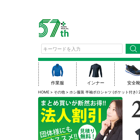
検索
作業服
インナー
安全
HOME
その他
ホシ服装 半袖ポロシャツ (ポケット付き) 224