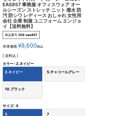
EAS857 事務服 オフィスウェア オー
ルシーズン ストレッチ ニット 撥水 防
汚 防シワ レディース おしゃれ 女性用
会社 企業 制服 ユニフォーム エンジョ
イ【送料無料】
商品番号
326-eas857
¥
8,600
本体価格
税込
送料込
カラー
2.ネイビー
2.ネイビー
5.チャコールグレー
10.ブラック
サイズ
5
5
7