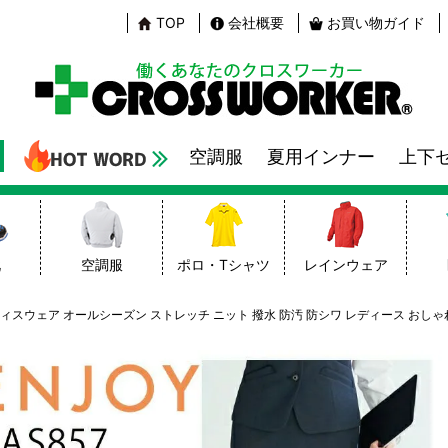
TOP
会社概要
お買い物ガイド
空調服
夏用インナー
上下
靴
空調服
ポロ・Tシャツ
レインウェア
 オフィスウェア オールシーズン ストレッチ ニット 撥水 防汚 防シワ レディース おし