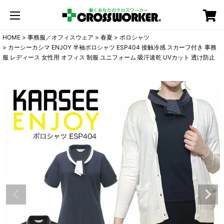
カート
HOME
事務服／オフィスウェア
春夏
ポロシャツ
カーシーカシマ ENJOY 半袖ポロシャツ ESP404 接触冷感 スカーフ付き 事務
服 レディース 女性用 オフィス 制服 ユニフォーム 吸汗速乾 UVカット 透け防止