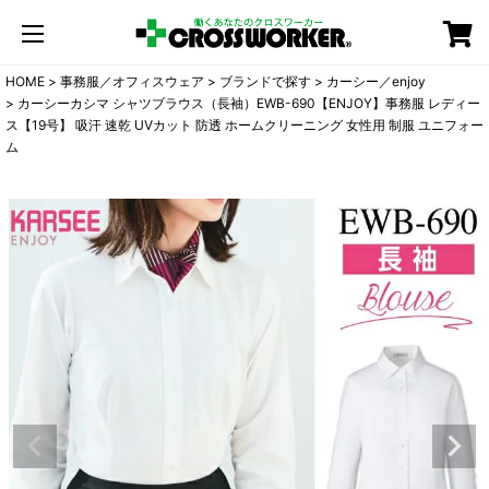
カート
HOME
事務服／オフィスウェア
ブランドで探す
カーシー／enjoy
カーシーカシマ シャツブラウス（長袖）EWB-690【ENJOY】事務服 レディー
ス【19号】 吸汗 速乾 UVカット 防透 ホームクリーニング 女性用 制服 ユニフォー
ム