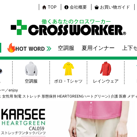
TOP
会社概要
お買い物ガイド
空調服
夏用インナー
上下
靴
空調服
ポロ・Tシャツ
レインウェア
ー／enjoy
女性用 制電 ストレッチ 形態保持 HEARTGREEN(ハートグリーン) 介護 医療 メ