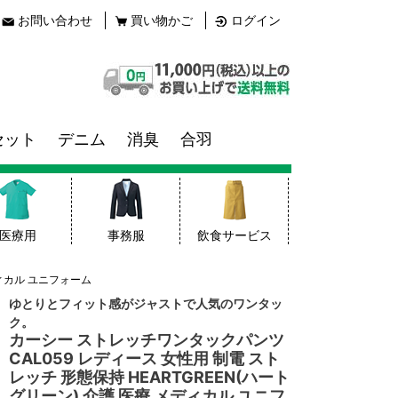
お問い合わせ
買い物かご
ログイン
セット
デニム
消臭
合羽
医療用
事務服
飲食サービス
ディカル ユニフォーム
ゆとりとフィット感がジャストで人気のワンタッ
ク。
カーシー ストレッチワンタックパンツ
CAL059 レディース 女性用 制電 スト
レッチ 形態保持 HEARTGREEN(ハート
グリーン) 介護 医療 メディカル ユニフ