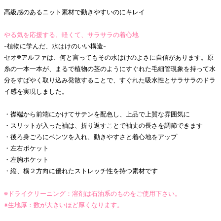
高級感のあるニット素材で動きやすいのにキレイ
やる気を応援する、軽くて、サラサラの着心地
-植物に学んだ、水はけのいい構造-
セオ®アルファは、何と言ってもその水はけのよさに自信があります。原
糸の一本一本が、まるで植物の茎のようにすぐれた毛細管現象を持って水
分をすばやく取り込み発散することで、すぐれた吸水性とサラサラのドラ
イ感を実現しました。
・襟端から前端にかけてサテンを配色し、上品で上質な雰囲気に
・スリットが入った袖は、折り返すことで袖丈の長さを調節できます
・後ろ身ごろにベンツを入れ、動きやすさと着心地をアップ
・左右ポケット
・左胸ポケット
・縦、横２方向に優れたストレッチ性を持つ素材です
※ドライクリーニング：溶剤は石油系のものをご使用下さい。
※生地厚：数が大きいほど厚くなります。