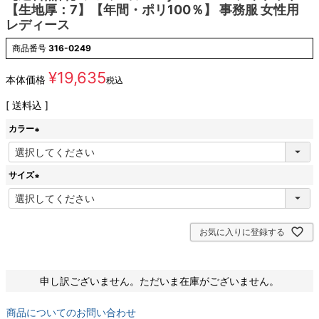
【生地厚：7】【年間・ポリ100％】 事務服 女性用
レディース
商品番号
316-0249
¥
19,635
本体価格
税込
送料込
カラー
(
必
サイズ
須
)
(
必
須
お気に入りに登録する
)
申し訳ございません。ただいま在庫がございません。
商品についてのお問い合わせ