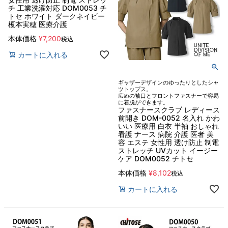
チ 工業洗濯対応 DOM0053 チ
トセ ホワイト ダークネイビー
榎本実穂 医療介護
本体価格
¥
7,200
税込
カートに入れる
ギャザーデザインのゆったりとしたシャ
ツトップス。
広めの袖口とフロントファスナーで容易
に着脱ができます。
ファスナースクラブ レディース
前開き DOM-0052 名入れ かわ
いい 医療用 白衣 半袖 おしゃれ
看護 ナース 病院 介護 医者 美
容 エステ 女性用 透け防止 制電
ストレッチ UVカット イージー
ケア DOM0052 チトセ
本体価格
¥
8,102
税込
カートに入れる