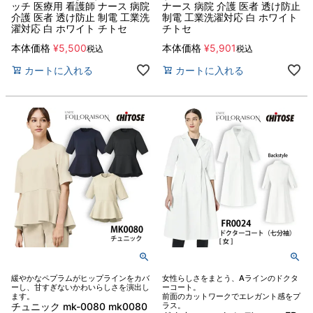
ッチ 医療用 看護師 ナース 病院
ナース 病院 介護 医者 透け防止
介護 医者 透け防止 制電 工業洗
制電 工業洗濯対応 白 ホワイト
濯対応 白 ホワイト チトセ
チトセ
本体価格
¥
5,500
本体価格
¥
5,901
税込
税込
カートに入れる
カートに入れる
緩やかなペプラムがヒップラインをカバ
女性らしさをまとう、Aラインのドクタ
ーし、甘すぎないかわいらしさを演出し
ーコート。
ます。
前面のカットワークでエレガント感をプ
チュニック mk-0080 mk0080
ラス。