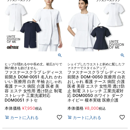
ヒップが隠れるやや長め丈。裾広がりで
シェイプしたウエストと斜めに配したフ
脚の動きも妨げません。
ァスナーでスタイルアップ。
ファスナースクラブ レディース
ファスナースクラブ レディース
前開き DOM-0051 名入れ かわ
前開き DOM-0050 医療用 白衣
いい 医療用 白衣 半袖 おしゃれ
おしゃれ 看護 ナース 病院 介護
看護 ナース 病院 介護 医者 美
医者 美容 エステ 女性用 透け防
容 エステ 女性用 透け防止 制電
止 制電 ストレッチ 工業洗濯対
ストレッチ 工業洗濯対応
応 DOM0050 ホワイト ダーク
DOM0051 チトセ
ネイビー 榎本実穂 医療介護
本体価格
¥
7,950
本体価格
¥
8,000
税込
税込
カートに入れる
カートに入れる