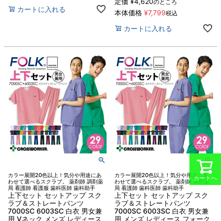
定価
¥
4,620
のところ
カートに入れる
本体価格
¥
7,799
税込
カートに入れる
カラー展開20色以上！気分や用途にあ
カラー展開20色以上！気分や用途にあ
カートへ
わせて選べるスクラブ。 薬剤師 調剤薬
わせて選べるスクラブ。 薬剤師 調剤薬
局 看護師 看護服 歯科医師 歯科助手
局 看護師 歯科医師 歯科助手
上下セット セットアップ スク
上下セット セットアップ スク
ラブ＆ストレートパンツ
ラブ＆ストレートパンツ
7000SC 6003SC 白衣 男女兼
7000SC 6003SC 白衣 男女兼
用 Vネック メンズ レディース
用 メンズ レディース フォーク