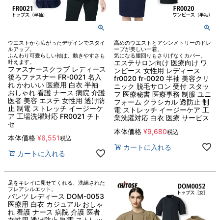
ウエストから広がったデザインでスタイ
高めのウエストとアシンメトリーのドレ
ルアップ。
ープが美しい一着。
ふんわり可愛らしい袖は、動きやすさも
気になる腰回りもさりげなくカバー。
叶えます。
エステサロン向け 医療向け ワ
ファスナースクラブ レディース
ンピース 女性用 レディース
後ろファスナー FR-0021 名入
fr0020 fr-0020 半袖 美容クリ
れ かわいい 医療用 白衣 半袖
ニック 脱毛サロン 受付 スタッ
おしゃれ 看護 ナース 病院 介護
フ 医療秘書 医療事務 制服 ユニ
医者 美容 エステ 女性用 透け防
フォーム クラシカル 透防止 制
止 制電 ストレッチ イージーケ
電 ストレッチ イージーケア 工
ア 工場洗濯対応 FR0021 チト
業洗濯対応 白衣 医療 サービス
セ
本体価格
¥
9,680
税込
本体価格
¥
6,551
税込
カートに入れる
カートに入れる
足をキレイに見せてくれる、洗練された
フレアシルエット。
パンツ レディース DOM-0053
医療用 白衣 カジュアル おしゃ
れ 看護 ナース 病院 介護 医者
女性用 透け防止 制電 ストレッ