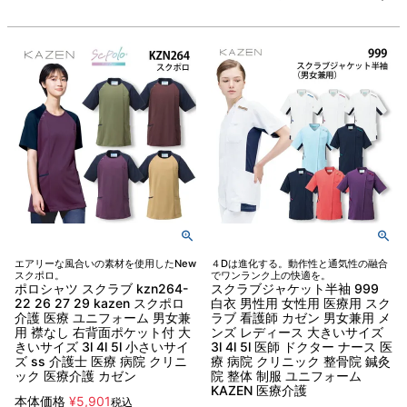
エアリーな風合いの素材を使用したNew
４Dは進化する。動作性と通気性の融合
スクポロ。
でワンランク上の快適を。
ポロシャツ スクラブ kzn264-
スクラブジャケット半袖 999
22 26 27 29 kazen スクポロ
白衣 男性用 女性用 医療用 スク
介護 医療 ユニフォーム 男女兼
ラブ 看護師 カゼン 男女兼用 メ
用 襟なし 右背面ポケット付 大
ンズ レディース 大きいサイズ
きいサイズ 3l 4l 5l 小さいサイ
3l 4l 5l 医師 ドクター ナース 医
ズ ss 介護士 医療 病院 クリニ
療 病院 クリニック 整骨院 鍼灸
ック 医療介護 カゼン
院 整体 制服 ユニフォーム
KAZEN 医療介護
本体価格
¥
5,901
税込