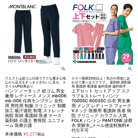
ウエストは総ゴム仕様でラクな履き心地
カラー展開20色以上！気分や用途にあ
ながら足元をすっきりきれいに見せ、ス
わせて選べるスクラブ。 薬剤師 調剤薬
タイルUP効果あり
局 看護師 看護服 歯科医師 歯科助手
パンツ ノータック 総ゴム 男女
上下セット セットアップ スク
兼用 レディース メンズ mb006
ラブ＆ストレートパンツ
mb-006 住商モンブラン 女性
7000SC 6003SC 白衣 男女兼
用 男性用 制服 クリニック 制菌
用 メンズ レディース フォーク
加工 吸汗速乾 制電 ストレッチ
Vネック 医療用 看護師 医者 病
病院 医師 看護師 医者 ナース
院 クリニック カラフル 人気
薬剤師 介護士 整骨院 ユニフォ
FOLK パントン PANTONE 診察
ーム 医療介護
衣 実験衣_メール便送料無料※
代引不可
本体価格
¥
5,277
税込