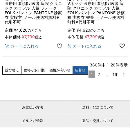
医療用 看護師 医者 病院 クリニ
Vネック 医療用 看護師 医者 病
ック カラフル 人気 フォーク
院 クリニック カラフル 人気
FOLK パントン PANTONE 診察
FOLK パントン PANTONE 診察
衣 実験衣_メール便送料無料※
衣 実験衣 栄養士_メール便送料
代引不可
無料※代引不可
定価
¥
4,620
定価
¥
4,620
のところ
のところ
本体価格
¥
7,799
本体価格
¥
7,799
税込
税込
カートに入れる
カートに入れる
380
件中
1
-
20
件表示
並び替え
価格が安い順
価格が高い順
新着順
1
2
…
19
お支払い方法
送料・配送について
メルマガ登録
返品・交換について