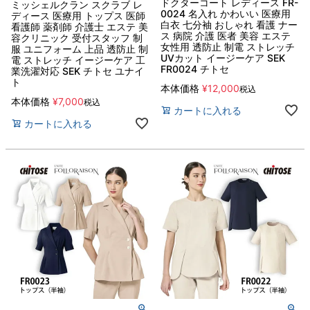
ドクターコート レディース FR-
ミッシェルクラン スクラブ レ
0024 名入れ かわいい 医療用
ディース 医療用 トップス 医師
白衣 七分袖 おしゃれ 看護 ナー
看護師 薬剤師 介護士 エステ 美
ス 病院 介護 医者 美容 エステ
容クリニック 受付スタッフ 制
女性用 透防止 制電 ストレッチ
服 ユニフォーム 上品 透防止 制
UVカット イージーケア SEK
電 ストレッチ イージーケア 工
FR0024 チトセ
業洗濯対応 SEK チトセ ユナイ
ト
本体価格
¥
12,000
税込
本体価格
¥
7,000
税込
カートに入れる
カートに入れる