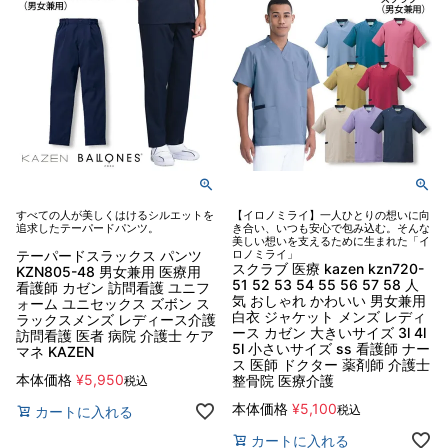
すべての人が美しくはけるシルエットを
【イロノミライ】一人ひとりの想いに向
追求したテーパードパンツ。
き合い、いつも安心で包み込む。そんな
美しい想いを支えるために生まれた「イ
テーパードスラックス パンツ
ロノミライ」
スクラブ 医療 kazen kzn720-
KZN805-48 男女兼用 医療用
51 52 53 54 55 56 57 58 人
看護師 カゼン 訪問看護 ユニフ
気 おしゃれ かわいい 男女兼用
ォーム ユニセックス ズボン ス
白衣 ジャケット メンズ レディ
ラックスメンズ レディース介護
ース カゼン 大きいサイズ 3l 4l
訪問看護 医者 病院 介護士 ケア
5l 小さいサイズ ss 看護師 ナー
マネ KAZEN
ス 医師 ドクター 薬剤師 介護士
本体価格
¥
5,950
整骨院 医療介護
税込
本体価格
¥
5,100
税込
カートに入れる
カートに入れる