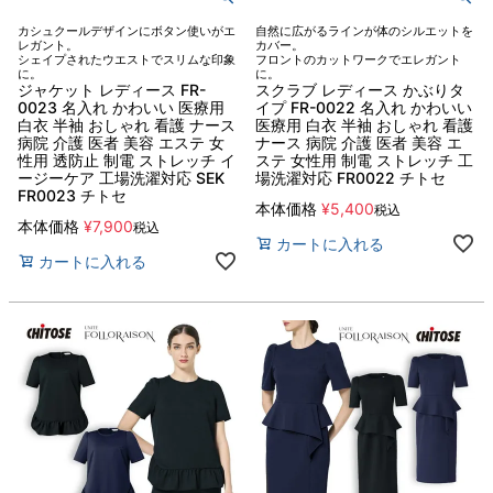
カシュクールデザインにボタン使いがエ
自然に広がるラインが体のシルエットを
レガント。
カバー。
シェイプされたウエストでスリムな印象
フロントのカットワークでエレガント
に。
に。
ジャケット レディース FR-
スクラブ レディース かぶりタ
0023 名入れ かわいい 医療用
イプ FR-0022 名入れ かわいい
白衣 半袖 おしゃれ 看護 ナース
医療用 白衣 半袖 おしゃれ 看護
病院 介護 医者 美容 エステ 女
ナース 病院 介護 医者 美容 エ
性用 透防止 制電 ストレッチ イ
ステ 女性用 制電 ストレッチ 工
ージーケア 工場洗濯対応 SEK
場洗濯対応 FR0022 チトセ
FR0023 チトセ
本体価格
¥
5,400
税込
本体価格
¥
7,900
税込
カートに入れる
カートに入れる