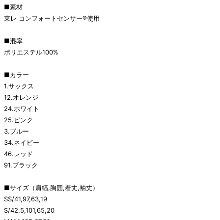
■素材
東レ コンフォートセンサー®使用
■混率
ポリエステル100%
■カラー
1.サックス
12.オレンジ
24.ホワイト
25.ピンク
3.ブルー
34.ネイビー
46.レッド
91.ブラック
■サイズ（肩幅,胸囲,着丈,袖丈）
SS/41,97,63,19
S/42.5,101,65,20