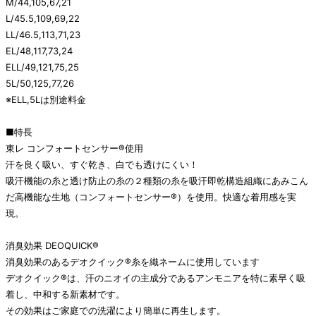
M/44,105,67,21
L/45.5,109,69,22
LL/46.5,113,71,23
EL/48,117,73,24
ELL/49,121,75,25
5L/50,125,77,26
※ELL,5Lは別途料金
■特長
東レ コンフォートセンサー®使用
汗を良く吸い、すぐ乾き、白でも透けにくい！
吸汗機能の糸と透け防止の糸の２種類の糸を吸汗即乾構造組織にあみこん
だ高機能な生地（コンフォートセンサー®）を使用。快適な着用感を実
現。
消臭効果 DEOQUICK®
消臭効果のあるデオクイック®糸を織ネームに使用しています
デオクイック®は、汗のニオイの主成分であるアンモニアを特に素早く吸
着し、中和する新素材です。
その効果はご家庭での洗濯により簡単に再生します。