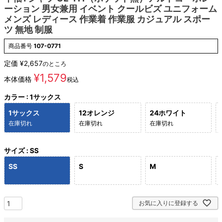
ーション 男女兼用 イベント クールビズ ユニフォーム
メンズ レディース 作業着 作業服 カジュアル スポー
ツ 無地 制服
商品番号
107-0771
定価
¥
2,657
のところ
¥
1,579
本体価格
税込
カラー
1サックス
1サックス
12オレンジ
24ホワイト
在庫切れ
在庫切れ
在庫切れ
サイズ
SS
SS
S
M
お気に入りに登録する