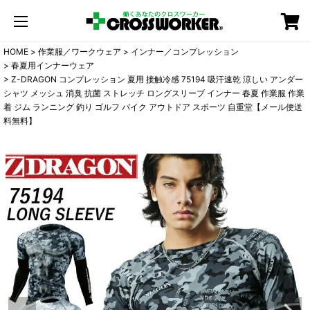
カート
HOME
作業服／ワークウェア
インナー／コンプレッション
春夏用インナーウェア
Z-DRAGON コンプレッション 夏用 接触冷感 75194 吸汗速乾 涼しい アンダー
シャツ メッシュ 消臭 抗菌 ストレッチ ロングスリーブ インナー 春夏 作業服 作業
着 ジム ランニング 釣り ゴルフ バイク アウトドア スポーツ 自重堂【メール便送
料無料】