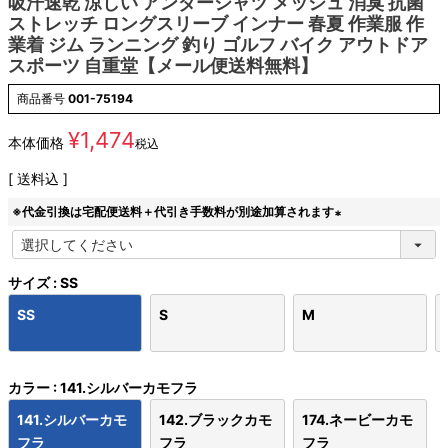
吸汗速乾 涼しい アンダーシャツ メッシュ 消臭 抗菌
ストレッチ ロングスリーブ インナー 春夏 作業服 作
業着 ジム ランニング 釣り ゴルフ バイク アウトドア
スポーツ 自重堂【メール便送料無料】
商品番号
001-75194
¥
1,474
本体価格
税込
送料込
※代金引換は宅配便送料＋代引き手数料が別途加算されます
(
必
須
サイズ
SS
)
SS
S
M
カラー
141.シルバーカモフラ
141.シルバーカモ
142.ブラックカモ
174.ネービーカモ
フラ
フラ
フラ