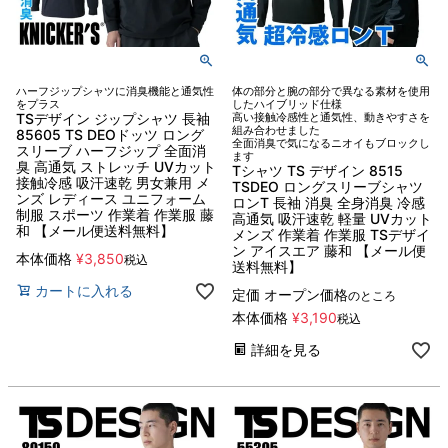
ハーフジップシャツに消臭機能と通気性
体の部分と腕の部分で異なる素材を使用
をプラス
したハイブリッド仕様
TSデザイン ジップシャツ 長袖
高い接触冷感性と通気性、動きやすさを
組み合わせました
85605 TS DEOドッツ ロング
全面消臭で気になるニオイもブロックし
スリーブ ハーフジップ 全面消
ます
臭 高通気 ストレッチ UVカット
Tシャツ TS デザイン 8515
接触冷感 吸汗速乾 男女兼用 メ
TSDEO ロングスリーブシャツ
ンズ レディース ユニフォーム
ロンT 長袖 消臭 全身消臭 冷感
制服 スポーツ 作業着 作業服 藤
高通気 吸汗速乾 軽量 UVカット
和 【メール便送料無料】
メンズ 作業着 作業服 TSデザイ
ン アイスエア 藤和 【メール便
本体価格
¥
3,850
税込
送料無料】
カートに入れる
定価
オープン価格
のところ
本体価格
¥
3,190
税込
詳細を見る