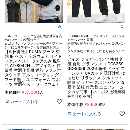
アルミコーティングを施し遮熱効果を高
「GRANCISCO」アイスシリーズにジョ
めたプーマの空調ウェア
ガーパンツが登場
ロゴプリントとファスナーの色がアクセ
圧倒的な動きやすさのひんやり冷感パン
ントになりスポーティな雰囲気を演出
ツ
【即日発送】PUMA プーマ 空
シンプルなデザインとゆとりあるシルエ
ット
調 服 ベスト 空調ウェア サイド
アイス ジョガーパンツ 接触冷
ファン ベスト ウェアのみ 服単
感 夏用 グランシスコ GCS359
品 AT-8042N エアツイスト 作
GC-S359 2026 新作 ドライ ス
業着 空調作業服 遮熱 ファン付
トレッチ UVカット 吸汗速乾 ゆ
きウェア アルミコーティング
ったり リラックス シルエット
フード無し ユニフォーム スポ
軽量 ジョガー ズボン パンツ 春
ーツ 空調ベスト ワークウェア
夏 作業服 作業着 ユニフォーム
タカヤ商事 【ネコポス送料無料
本体価格
¥
5,500
税込
※代引き不可】
カートに入れる
本体価格
¥
3,630
税込
カートに入れる