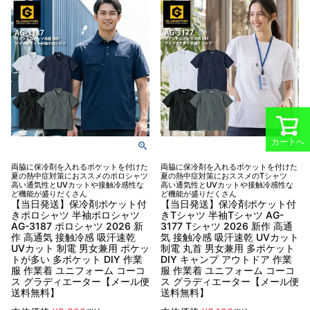
カートへ
両脇に保冷剤を入れるポケットを付けた
両脇に保冷剤を入れるポケットを付けた
夏の熱中症対策におススメのポロシャツ
夏の熱中症対策におススメのTシャツ
高い通気性とUVカットや接触冷感性な
高い通気性とUVカットや接触冷感性な
ど機能が盛りだくさん
ど機能が盛りだくさん
【当日発送】保冷剤ポケット付
【当日発送】保冷剤ポケット付
きポロシャツ 半袖ポロシャツ
きTシャツ 半袖Tシャツ AG-
AG-3187 ポロシャツ 2026 新
3177 Tシャツ 2026 新作 高通
作 高通気 接触冷感 吸汗速乾
気 接触冷感 吸汗速乾 UVカット
UVカット 制電 男女兼用 ポケッ
制電 丸首 男女兼用 多ポケット
トが多い 多ポケット DIY 作業
DIY キャンプ アウトドア 作業
服 作業着 ユニフォーム コーコ
服 作業着 ユニフォーム コーコ
ス グラディエーター【メール便
ス グラディエーター【メール便
送料無料】
送料無料】