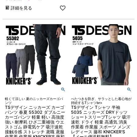
詳細を見る
軽くて涼しい 夏のニッカーズカーゴパ
べたつきを防ぎ、サラッとした着心地が
ンツ
持続するTシャツbr>
TSデザイン ニッカーズ カーゴ
TSデザイン Tシャツ 半袖
パンツ 春夏 55302 ダブルニー
5035 ニッカーズ DRYドッツ
カーゴパンツ 軽量 軽い 高強度
ショートスリーブTシャツ 吸汗
強い 耐摩耗 ひざ二重補強 ウエ
速乾 ドライ 軽量 高通気 消臭
ストゴム 静電気ケア 吸汗速乾
作業着 作業服 スポーツ メンズ
接触冷感 ストレッチ 鳶職 鳶服
レディース 藤和 KNICKER'S
作業着 作業服 KNICKER'S 藤和
【メール便送料無料】