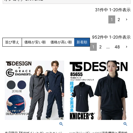
31
件中
1
-
20
件表示
1
2
952
件中
1
-
20
件表示
並び替え
価格が安い順
価格が高い順
新着順
1
2
…
48