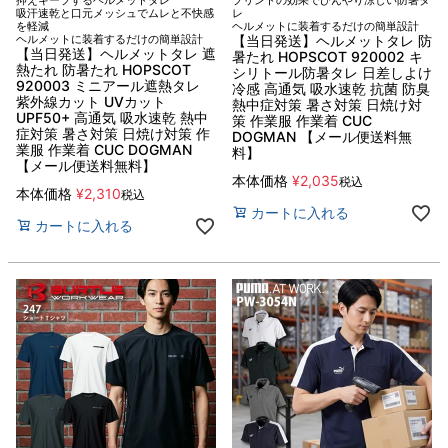
抑えキープするヘルメットタレ
プリントの効果でひんやり涼しい防暑タ
吸汗速乾と口元メッシュでムレと不快感
レ
を軽減
ヘルメットに装着するだけの簡単設計
ヘルメットに装着するだけの簡単設計
【当日発送】ヘルメットタレ 防
【当日発送】ヘルメットタレ 遮
暑たれ HOPSCOT 920002 キ
熱たれ 防暑たれ HOPSCOT
シリトール防暑タレ 日差しよけ
920003 ミニアール遮熱タレ
冷感 高通気 吸水速乾 抗菌 防臭
紫外線カット UVカット
熱中症対策 暑さ対策 日焼け対
UPF50+ 高通気 吸水速乾 熱中
策 作業服 作業着 CUC
症対策 暑さ対策 日焼け対策 作
DOGMAN 【メール便送料無
業服 作業着 CUC DOGMAN
料】
【メール便送料無料】
本体価格
¥
2,035
税込
本体価格
¥
2,310
税込
カートに入れる
カートに入れる