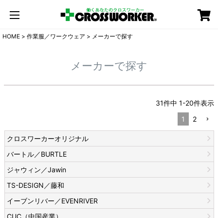
カート
HOME
作業服／ワークウェア
メーカーで探す
メーカーで探す
31
件中
1
-
20
件表示
1
2
クロスワーカーオリジナル
バートル／BURTLE
ジャウィン／Jawin
TS-DESIGN／藤和
イーブンリバー／EVENRIVER
CUC（中国産業）