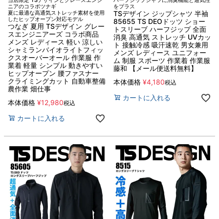
当店限定 TSデザインとグレースエンジ
ハーフジップシャツに消臭機能と通気性
ニアのコラボツナギ
をプラス
夏に最適な高通気ストレッチ素材を使用
TSデザイン ジップシャツ 半袖
したヒップオープン対応モデル
85655 TS DEOドッツ ショー
つなぎ 夏用 TSデザイン グレー
トスリーブ ハーフジップ 全面
スエンジニアーズ コラボ商品
消臭 高通気 ストレッチ UVカッ
メンズ レディース 軽い 涼しい
ト 接触冷感 吸汗速乾 男女兼用
シャミランバイオライトフィッ
メンズ レディース ユニフォー
クスオーバーオール 作業服 作
ム 制服 スポーツ 作業着 作業服
業着 軽量 シンプル 動きやすい
藤和 【メール便送料無料】
ヒップオープン 腰ファスナー
クライミングカット 自動車整備
本体価格
¥
4,180
税込
農作業 畑仕事
カートに入れる
本体価格
¥
12,980
税込
カートに入れる