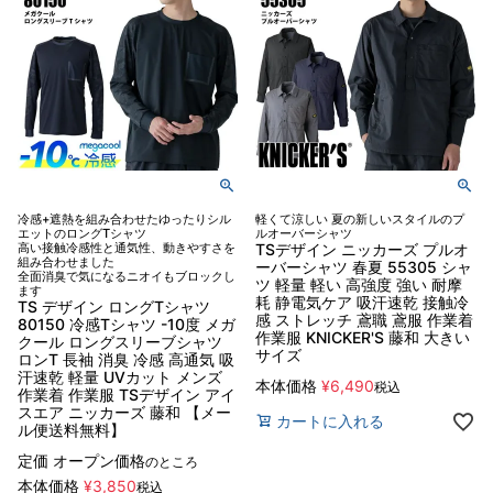
冷感+遮熱を組み合わせたゆったりシル
軽くて涼しい 夏の新しいスタイルのプ
エットのロングTシャツ
ルオーバーシャツ
高い接触冷感性と通気性、動きやすさを
TSデザイン ニッカーズ プルオ
組み合わせました
ーバーシャツ 春夏 55305 シャ
全面消臭で気になるニオイもブロックし
ツ 軽量 軽い 高強度 強い 耐摩
ます
耗 静電気ケア 吸汗速乾 接触冷
TS デザイン ロングTシャツ
感 ストレッチ 鳶職 鳶服 作業着
80150 冷感Tシャツ -10度 メガ
作業服 KNICKER'S 藤和 大きい
クール ロングスリーブシャツ
サイズ
ロンT 長袖 消臭 冷感 高通気 吸
汗速乾 軽量 UVカット メンズ
本体価格
¥
6,490
税込
作業着 作業服 TSデザイン アイ
スエア ニッカーズ 藤和 【メー
カートに入れる
ル便送料無料】
定価
オープン価格
のところ
本体価格
¥
3,850
税込