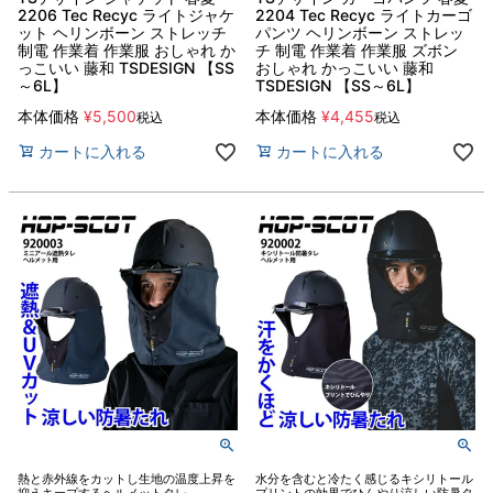
2206 Tec Recyc ライトジャケ
2204 Tec Recyc ライトカーゴ
ット ヘリンボーン ストレッチ
パンツ ヘリンボーン ストレッ
制電 作業着 作業服 おしゃれ か
チ 制電 作業着 作業服 ズボン
っこいい 藤和 TSDESIGN 【SS
おしゃれ かっこいい 藤和
～6L】
TSDESIGN 【SS～6L】
本体価格
¥
5,500
本体価格
¥
4,455
税込
税込
カートに入れる
カートに入れる
熱と赤外線をカットし生地の温度上昇を
水分を含むと冷たく感じるキシリトール