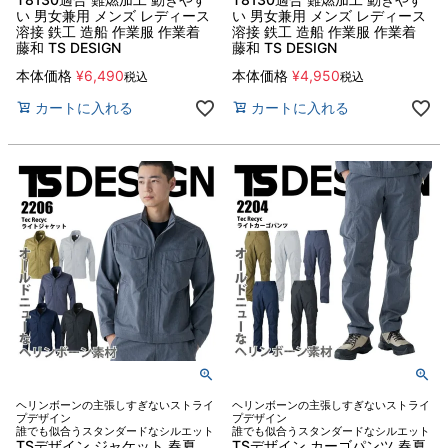
い 男女兼用 メンズ レディース
い 男女兼用 メンズ レディース
溶接 鉄工 造船 作業服 作業着
溶接 鉄工 造船 作業服 作業着
藤和 TS DESIGN
藤和 TS DESIGN
本体価格
¥
6,490
本体価格
¥
4,950
税込
税込
カートに入れる
カートに入れる
ヘリンボーンの主張しすぎないストライ
ヘリンボーンの主張しすぎないストライ
プデザイン
プデザイン
誰でも似合うスタンダードなシルエット
誰でも似合うスタンダードなシルエット
TSデザイン ジャケット 春夏
TSデザイン カーゴパンツ 春夏