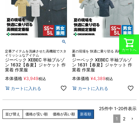
カートへ
定番アイテムを洗練させた高機能でスタ
夏の現場を 快適に乗り切る 高機能定番
イリッシュなアイテム
服
ジーベック XEBEC 半袖ブルゾ
ジーベック XEBEC 半袖ブルゾ
ン 1632【春夏】ジャケット 作
ン 1631【春夏】ジャケット 作
業着 作業服
業着 作業服
本体価格
¥
3,949
本体価格
¥
4,389
税込
税込
カートに入れる
カートに入れる
25
件中
1
-
20
件表示
並び替え
価格が安い順
価格が高い順
新着順
1
2