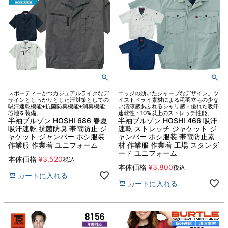
スポーティーかつカジュアルライクなデ
エッジの効いたシャープなデザイン。ツ
ザインとしっかりとした汗対策としての
イストドライ素材による毛羽立ちの少な
吸汗速乾機能+抗菌防臭機能+消臭機能
い清涼感あふれるシャリ感・優れた吸汗
芯地を装備。
速乾性・10%以上のストレッチ性能。
半袖ブルゾン HOSHI 686 春夏
半袖ブルゾン HOSHI 466 吸汗
吸汗速乾 抗菌防臭 帯電防止 ジ
速乾 ストレッチ ジャケット ジ
ャケット ジャンパー ホシ服装
ャンバー ホシ服装 帯電防止素
作業服 作業着 ユニフォーム
材 作業服 作業着 工場 スタンダ
ード ユニフォーム
本体価格
¥
3,520
税込
本体価格
¥
3,800
税込
カートに入れる
カートに入れる