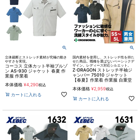
立体裁断とストレッチ素材が究極の動き
国内素材を使用し、ストレッチ性を持た
やすさを実現。
せた商品。職種を選ばないベーシックデ
コーコス 立体カット半袖ブルゾ
ザイン。レディース対応シルエット。
Z-DRAGON ストレッチ半袖ジ
ン AS-930 ジャケット 春夏 作
ャンパー 75010 ジャケット
業服 作業着
【春夏】作業着 作業服 自重堂
本体価格
¥
4,290
税込
本体価格
¥
2,959
税込
カートに入れる
カートに入れる