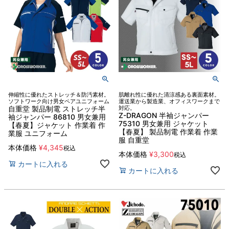
伸縮性に優れたストレッチ＆防汚素材。
肌離れ性に優れた清涼感ある裏面素材。
ソフトワーク向け男女ペアユニフォーム
運送業から製造業、オフィスワークまで
自重堂 製品制電 ストレッチ半
対応。
Z-DRAGON 半袖ジャンパー
袖ジャンパー 86810 男女兼用
75310 男女兼用 ジャケット
【春夏】ジャケット 作業着 作
【春夏】 製品制電 作業着 作業
業服 ユニフォーム
服 自重堂
本体価格
¥
4,345
税込
本体価格
¥
3,300
税込
カートに入れる
カートに入れる