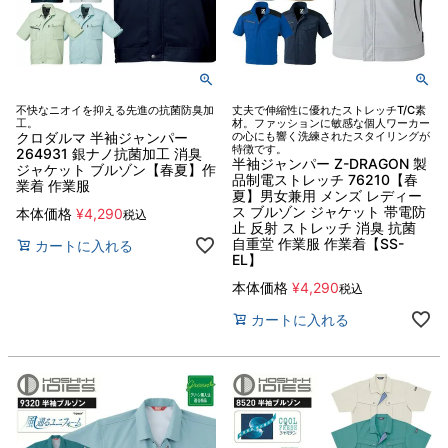
不快なニオイを抑える先進の抗菌防臭加
丈夫で伸縮性に優れたストレッチT/C素
工。
材。ファッションに敏感な個人ワーカー
クロダルマ 半袖ジャンパー
の心にも響く洗練されたスタイリングが
特徴です。
264931 銀ナノ抗菌加工 消臭
半袖ジャンパー Z-DRAGON 製
ジャケット ブルゾン【春夏】作
品制電ストレッチ 76210【春
業着 作業服
夏】男女兼用 メンズ レディー
ス ブルゾン ジャケット 帯電防
本体価格
¥
4,290
税込
止 反射 ストレッチ 消臭 抗菌
自重堂 作業服 作業着【SS-
カートに入れる
EL】
本体価格
¥
4,290
税込
カートに入れる