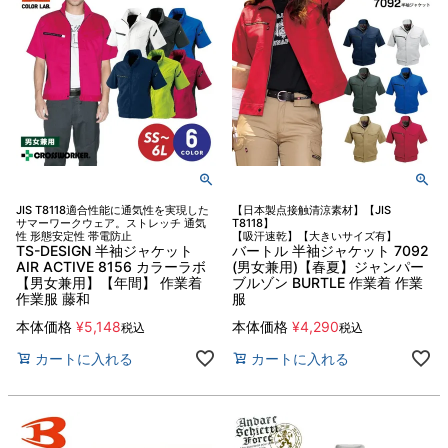
JIS T8118適合性能に通気性を実現した
【日本製点接触清涼素材】【JIS
サマーワークウェア。ストレッチ 通気
T8118】
性 形態安定性 帯電防止
【吸汗速乾】【大きいサイズ有】
TS-DESIGN 半袖ジャケット
バートル 半袖ジャケット 7092
AIR ACTIVE 8156 カラーラボ
(男女兼用)【春夏】ジャンパー
【男女兼用】【年間】 作業着
ブルゾン BURTLE 作業着 作業
作業服 藤和
服
本体価格
¥
5,148
本体価格
¥
4,290
税込
税込
カートに入れる
カートに入れる