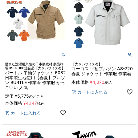
優れた洗濯耐久性の日本製素材 製品制
【大きいサイズ有】
電JIS T8188適合品【大きいサイズ有】
コーコス 半袖ブルゾン AS-720
バートル 半袖ジャケット 6082
春夏 ジャケット 作業服 作業着
日本製生地使用【春夏】ブルゾ
本体価格
¥
4,070
ン BURTLE 作業着 作業服 かっ
税込
こいい 人気
カートに入れる
定価
¥
5,775
のところ
本体価格
¥
4,147
税込
カートに入れる