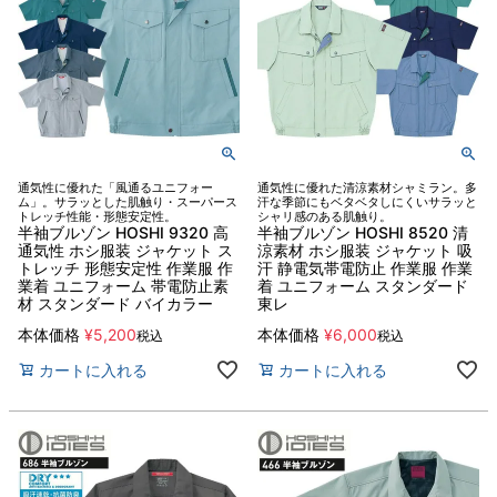
通気性に優れた「風通るユニフォー
通気性に優れた清涼素材シャミラン。多
ム」。サラッとした肌触り・スーパース
汗な季節にもベタベタしにくいサラッと
トレッチ性能・形態安定性。
シャリ感のある肌触り。
半袖ブルゾン HOSHI 9320 高
半袖ブルゾン HOSHI 8520 清
通気性 ホシ服装 ジャケット ス
涼素材 ホシ服装 ジャケット 吸
トレッチ 形態安定性 作業服 作
汗 静電気帯電防止 作業服 作業
業着 ユニフォーム 帯電防止素
着 ユニフォーム スタンダード
材 スタンダード バイカラー
東レ
本体価格
¥
5,200
本体価格
¥
6,000
税込
税込
カートに入れる
カートに入れる