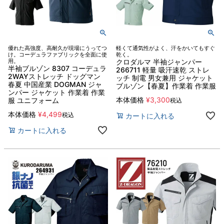
優れた高強度、高耐久が現場にうってつ
軽くて通気性がよく、汗をかいてもすぐ
け。コーデュラファブリックを全面に使
乾く。
用。
クロダルマ 半袖ジャンパー
半袖ブルゾン 8307 コーデュラ
266711 軽量 吸汗速乾 ストレ
2WAYストレッチ ドッグマン
ッチ 制電 男女兼用 ジャケット
春夏 中国産業 DOGMAN ジャ
ブルゾン【春夏】作業着 作業服
ンパー ジャケット 作業着 作業
本体価格
¥
3,300
服 ユニフォーム
税込
本体価格
¥
4,499
税込
カートに入れる
カートに入れる