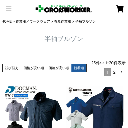
カート
HOME
作業服／ワークウェア
春夏作業服
半袖ブルゾン
半袖ブルゾン
25
件中
1
-
20
件表示
並び替え
価格が安い順
価格が高い順
新着順
1
2