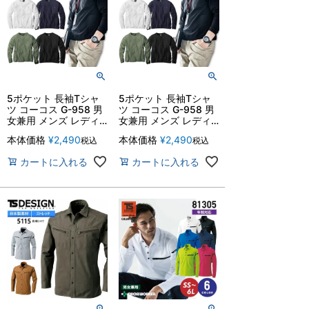
5ポケット 長袖Tシャ
5ポケット 長袖Tシャ
ツ コーコス G-958 男
ツ コーコス G-958 男
女兼用 メンズ レディ
女兼用 メンズ レディ
ース 消臭 制服 ユニフ
ース 消臭 ポケットが
本体価格
¥
2,490
本体価格
¥
2,490
税込
税込
ォーム 作業服 作業着
多い 綿100% DIY キャ
【3L】
ンプ アウトドア 作業
カートに入れる
カートに入れる
服 作業着 制服 ユニフ
ォーム【SS-LL】