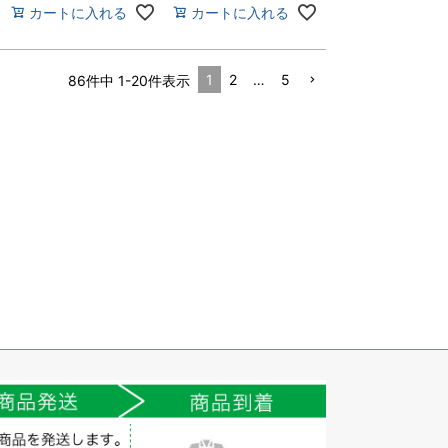
ャリーン CAREAN 物
キャリーン CAREAN
カートに入れる
カートに入れる
流 輸送 運送 清掃 スタ
物流 輸送 運送 清掃 ス
ッフ 制服 メンテナン
タッフ 制服 メンテナ
ス 作業着 作業服 おし
ンス 作業着 作業服 お
ゃれ バイカラー ツー
しゃれ バイカラー ツ
1
2
…
5
86
件中
1
-
20
件表示
トンカラー
ートンカラー