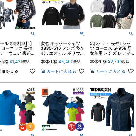
ール便送料無料】
寅壱 ホッケーシャツ
5ポケット 長袖Tシャ
 ローネック 長袖
3830-516 メンズ 秋冬
ツ コーコス G-958 男
ナーウェア 裏起毛
ポリエステル ポリウレ
女兼用 メンズ レディ
発熱 Z-DRAGON
タン 反射 軽量 撥水 ス
ース 消臭 制服 ユニフ
価格
¥
1,421
本体価格
¥
5,490
本体価格
¥
2,790
税込
税込
税込
144 男女兼用 保温
トレッチ 制菌 透湿 耐
ォーム 作業服 作業着
 抗菌 ストレッチ
水圧 作業服 作業着
【4L-5L】
詳細を見る
カートに入れる
カートに入れる
 スポーツ コンプ
【S～LL】
ション アンダーシ
 暖かい 作業服 作
【SS-LL】