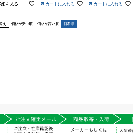
服 藤和
CAREAN 物流 輸送 運
送 清掃 スタッフ 制服
詳細を見る
カートに入れる
カートに入れる
送 清掃 スタッフ 制服
メンテナンス 作業着
メンテナンス 作業着
作業服 おしゃれ バイ
作業服 おしゃれ
カラー ツートンカラー
替え
価格が安い順
価格が高い順
新着順