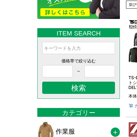
並び
ITEM SEARCH
価格帯で絞り込む
～
TS
トシ
検索
DE
スト
本体
速乾
着 
LL
カテゴリー
作業服