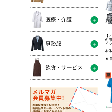
医療・介護
【メ
冬用
事務服
イン
吸湿
本体
78
消臭
防寒
レッ
飲食・サービス
ャツ
業着