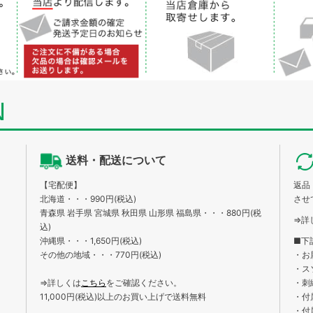
N
送料・配送について
【宅配便】
返品
北海道・・・990円(税込)
させ
青森県 岩手県 宮城県 秋田県 山形県 福島県・・・880円(税
⇒詳
込)
沖縄県・・・1,650円(税込)
■下
その他の地域・・・770円(税込)
・お
・ス
⇒詳しくは
こちら
をご確認ください。
・刺
11,000円(税込)以上のお買い上げで送料無料
・付
・付