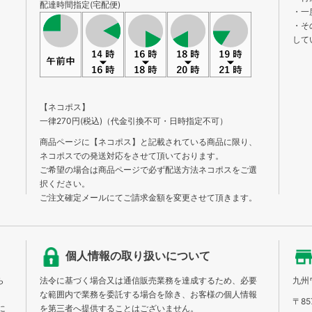
配達時間指定(宅配便)
・一
・そ
して
【ネコポス】
一律270円(税込)（代金引換不可・日時指定不可）
商品ページに【ネコポス】と記載されている商品に限り、
ネコポスでの発送対応をさせて頂いております。
ご希望の場合は商品ページで必ず配送方法ネコポスをご選
択ください。
ご注文確定メールにてご請求金額を変更させて頂きます。
個人情報の取り扱いについて
ら
法令に基づく場合又は通信販売業務を達成するため、必要
九州
な範囲内で業務を委託する場合を除き、お客様の個人情報
〒85
に
を第三者へ提供することはございません。