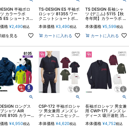
 DESIGN 半袖ポロ
TS-DESIGN ES 半袖ポ
TS DESIGN 長袖シャ
ツ カラーラボ
ロシャツ 81355 ワー
ツ (デニム) 5115【秋
65 ES ショートスリ
クニットショートポロ
冬年間】カラーラボ 作
ポロシャツ 作業着
シャツ カラーラボ 男
業着 作業服 藤和
価格
¥
2,490
本体価格
¥
3,490
本体価格
¥
5,599
税込
税込
税込
服 制服 ユニフォ
女兼用 メンズ レディ
ース【年間】 作業着
詳細を見る
カートに入れる
カートに入れる
作業服 藤和
-DESIGN ロングス
CSP-172 半袖ポロシャ
長袖ポロシャツ 男女兼
ブシャツ AIR
ツ 男女兼用 メンズ レ
用 CWP-171 メンズ レ
IVE 8105 カラー
ディース ユニセックス
ディース 吸汗速乾 消
 長袖シャツ【男女
対応 吸汗速乾 消臭テ
臭テープ キャリーン
価格
¥
4,950
本体価格
¥
4,620
本体価格
¥
4,752
税込
税込
税込
】【年間】 作業着
ープ キャリーン
CAREAN 物流 輸送 運