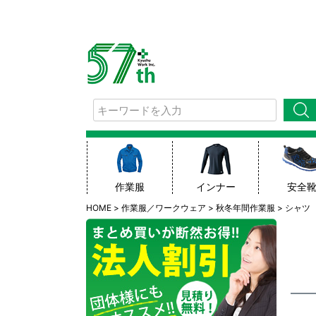
検索
作業服
インナー
安全
HOME
作業服／ワークウェア
秋冬年間作業服
シャツ