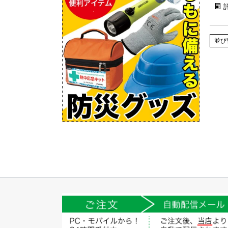
作業
並び