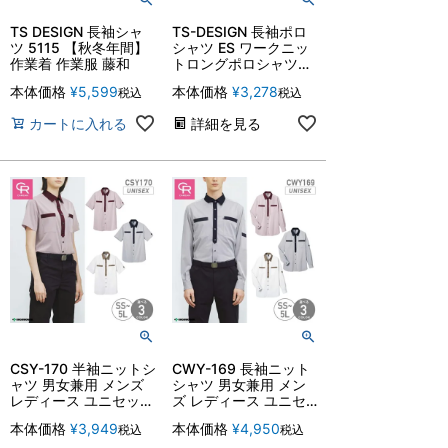
TS DESIGN 長袖シャ
TS-DESIGN 長袖ポロ
ツ 5115 【秋冬年間】
シャツ ES ワークニッ
作業着 作業服 藤和
トロングポロシャツ
81305 カラーラボ【男
本体価格
¥
5,599
本体価格
¥
3,278
税込
税込
女兼用】【年間】作業
着 作業服 メンズ レデ
カートに入れる
詳細を見る
ィース ユニフォーム
藤和
CSY-170 半袖ニットシ
CWY-169 長袖ニット
ャツ 男女兼用 メンズ
シャツ 男女兼用 メン
レディース ユニセック
ズ レディース ユニセ
ス対応 ストレッチ 吸
ックス対応 ストレッチ
本体価格
¥
3,949
本体価格
¥
4,950
税込
税込
汗速乾 消臭テープ キ
吸汗速乾 消臭テープ