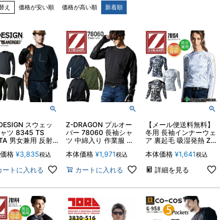
替え
価格が安い順
価格が高い順
新着順
-DESIGN スウェッ
Z-DRAGON プルオー
【メール便送料無料】
ャツ 8345 TS
バー 78060 長袖シャ
冬用 長袖インナーウェ
LTA 男女兼用 反射
ツ 中綿入り 作業服 作
ア 裏起毛 吸湿発熱 Z-
レッチ 撥水 吸汗
業着 かっこいい おし
DRAGON 78154 男女
価格
¥
3,835
本体価格
¥
1,971
本体価格
¥
1,641
税込
税込
税込
 トレーナー 作業
ゃれ 自重堂
兼用 保温 消臭 抗菌 ス
作業服 藤和【SS-
トレッチ 防寒 スポー
カートに入れる
カートに入れる
詳細を見る
】
ツ コンプレッション
アンダーシャツ 暖かい
作業服 作業着 2022-
2023【3L】