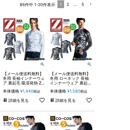
1
2
…
5
86
件中
1
-
20
件表示
【メール便送料無料】
【メール便送料無料】
冬用 長袖インナーウェ
冬用 ローネック 長袖
ア 裏起毛 吸湿発熱 Z-
インナーウェア 裏起毛
DRAGON 78154 男女
吸湿発熱 Z-DRAGON
本体価格
¥
1,440
本体価格
¥
1,580
税込
税込
兼用 保温 消臭 抗菌 ス
78144 男女兼用 保温
トレッチ 防寒 スポー
消臭 抗菌 ストレッチ
詳細を見る
詳細を見る
ツ コンプレッション
防寒 スポーツ コンプ
アンダーシャツ 暖かい
レッション アンダーシ
作業服 作業着 2022-
ャツ 暖かい 作業服 作
2023【SS-LL】
業着【EL】