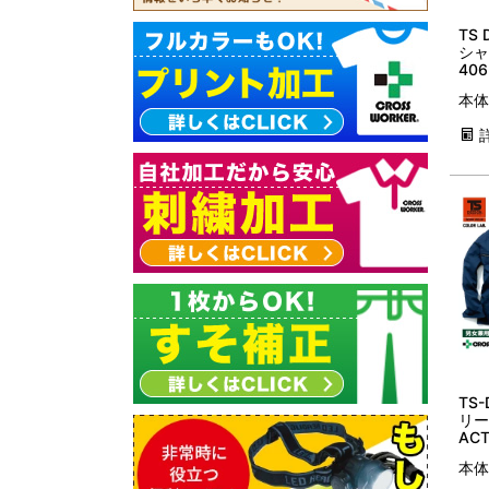
TS
シャ
40
ーブ
本体
作業
ーム
TS
リー
ACT
ラボ
本体
兼用