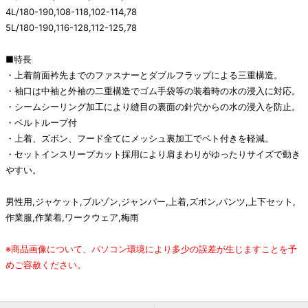
4L/180-190,108-118,102-114,78
5L/180-190,116-128,112-125,78
■特長
・上着前面衿先までのファスナーとダブルフラップによる三重構造。
・袖口は中袖と外袖の二重構造でゴム手袋等の装着時の水の浸入に対応。
・シームシーリング加工により縫目の裏面の針穴からの水の浸入を防止。
・ベルトループ付
・上着、ズボン、フード全てにメッシュ裏加工でベト付きを軽減。
・セットインスリープカット採用により肩まわりがゆったりサイズで動き
やすい。
男性用,ジャケット,ブルゾン,ジャンパー,上着,ズボン,パンツ,上下セット,
作業服,作業着,ワークウェア,梅雨
※商品画像について、パソコン環境により多少の誤差が生じますことを予
めご容赦ください。