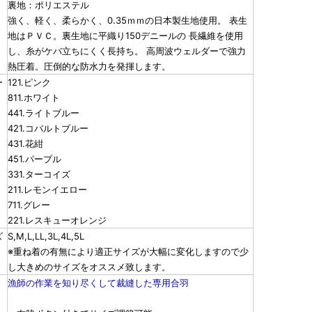
裏地：ポリエステル
強く、軽く、柔らかく、0.35ｍｍの日本製生地使用。 表生
地はＰＶＣ。裏生地に平織り150デニールの 長繊維を使用
し、糸がケバ立ちにくく長持ち。 高周波ウェルダーで強力
熱圧着。圧倒的な防水力を発揮します。
ー
121.ピンク
811.ホワイト
441.ライトブルー
421.コバルトブルー
431.花紺
451.パープル
331.ターコイズ
211.レモンイエロー
711.グレー
221.レスキューオレンジ
ズ
S,M,L,LL,3L,4L,5L
※重ね着の有無により適正サイズが大幅に変化しますので少
し大きめのサイズをオススメ致します。
漁師の作業を知り尽くして裁縫した専用合羽