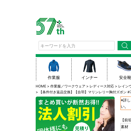
検索
作業服
インナー
安全
HOME
作業服／ワークウェア
レディース対応
レイン
【条件付き返品交換】【合羽】マリンレリー胸付ズボン #7
※詳
い。
【前垣
素材