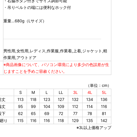
・右脇ボタン付きでサイズ調節可能
・吊りベルトの端には便利なホック付
重量…680g（Lサイズ）
男性用,女性用,レディス,作業服,作業着,上着,ジャケット,軽
作業用,アウトドア
※商品画像について、パソコン環境により多少の色誤差が生
じますことを予めご容赦ください。
（単位：cm）
S
M
L
LL
3L
4L
5L
総丈
113
118
123
127
132
134
136
脇丈
95
99
104
109
112
114
116
股下
62
65
69
72
77
78
81
廻り
115
116
116
118
129
135
142
※3L以上価格アップ