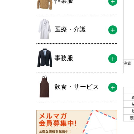
作業服
医療・介護
事務服
注意
飲食・サービス
腰