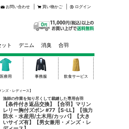
お問い合わせ
買い物かご
ログイン
セット
デニム
消臭
合羽
医療用
事務服
飲食サービス
・メンズ・レディース】
漁師の作業を知り尽くして裁縫した専用合羽
【条件付き返品交換】【合羽】マリン
レリー胸付ズボン #77【S-LL】【強力
防水・水産用/土木用/カッパ】【大き
いサイズ有】【男女兼用・メンズ・レ
ディース】