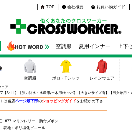
TOP
会社概要
お買い物ガイド
空調服
夏用インナー
上下
靴
空調服
ポロ・Tシャツ
レインウェア
ウェア
7【S-LL】【強力防水・水産用/土木用/カッパ】【大きいサイズ有】【男女兼用
しくは当店
ページ最下部
の
ショッピングガイド
をお確かめ下さ
】#77 マリンレリー 胸付ズボン
表地：ポリ塩化ビニール