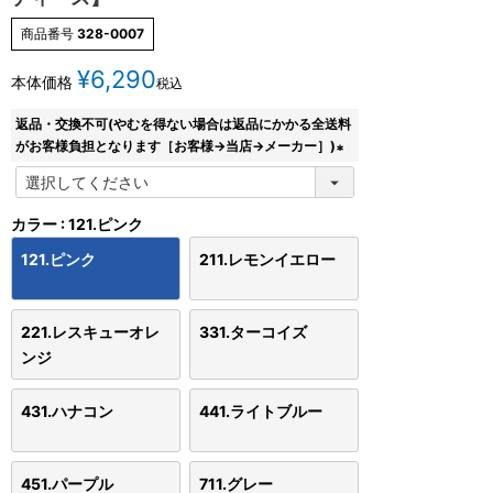
商品番号
328-0007
¥
6,290
本体価格
税込
返品・交換不可(やむを得ない場合は返品にかかる全送料
がお客様負担となります［お客様→当店→メーカー］)
(
必
須
カラー
121.ピンク
)
121.ピンク
211.レモンイエロー
221.レスキューオレ
331.ターコイズ
ンジ
431.ハナコン
441.ライトブルー
451.パープル
711.グレー