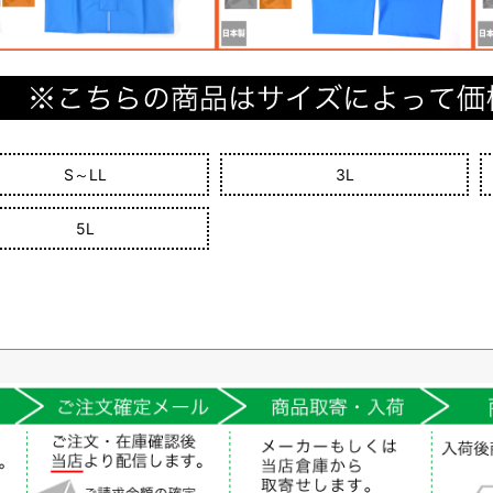
S～LL
3L
5L