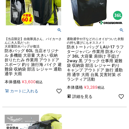
【当店限定】自衛隊員さん、バイカーさ
通勤通学や汗などのニオイがついた衣類
んに大人気だった
の持ち運びにもオススメ！
大容量防水バッグが復活
防水トートバッグ LAU-17 ラフ
防水バッグ 60L 当店オリジナ
タージャパン 作業用 防水バッ
ル 多機能 大容量 大きい 収納
グ 36L 大容量 肩掛け 手提げ
折りたたみ 作業用 アウトドア
2way 黒 ブラック 仕事用 避難
スポーツ 釣り 旅行海 バイク 避
袋 収納袋 部活 レジャー 釣り
難袋 収納袋 部活 レジャー 通勤
キャンプ アウトドア 旅行 通勤
通学 大雨
用 通学 大雨 台風 災害対策 ボ
ランティア活動
本体価格
¥
3,600
税込
本体価格
¥
3,289
税込
カートに入れる
詳細を見る