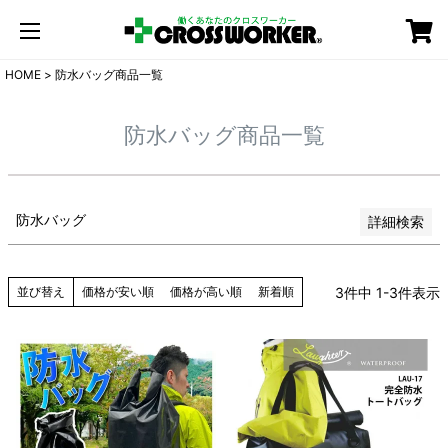
新着順
登録順
価格が安い順
カート
価格が高い順
HOME
防水バッグ商品一覧
優先度順
レビュー順
防水バッグ商品一覧
キーワードヒット順
検索
防水バッグ
詳細検索
3
件中
1
-
3
件表示
並び替え
価格が安い順
価格が高い順
新着順