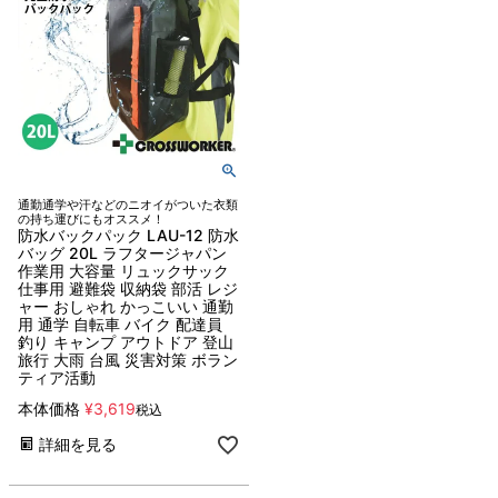
通勤通学や汗などのニオイがついた衣類
の持ち運びにもオススメ！
防水バックパック LAU-12 防水
バッグ 20L ラフタージャパン
作業用 大容量 リュックサック
仕事用 避難袋 収納袋 部活 レジ
ャー おしゃれ かっこいい 通勤
用 通学 自転車 バイク 配達員
釣り キャンプ アウトドア 登山
旅行 大雨 台風 災害対策 ボラン
ティア活動
本体価格
¥
3,619
税込
詳細を見る