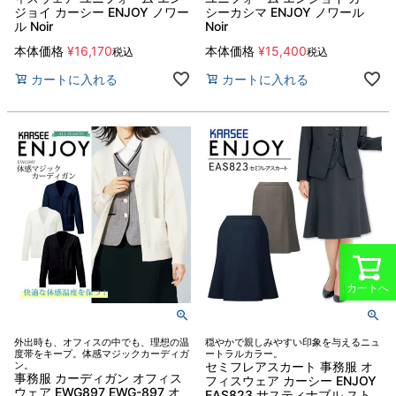
ジョイ カーシー ENJOY ノワー
シーカシマ ENJOY ノワール
ル Noir
Noir
本体価格
¥
16,170
本体価格
¥
15,400
税込
税込
カートに入れる
カートに入れる
カートへ
外出時も、オフィスの中でも、理想の温
穏やかで親しみやすい印象を与えるニュ
度帯をキープ。体感マジックカーディガ
ートラルカラー。
ン。
セミフレアスカート 事務服 オ
事務服 カーディガン オフィス
フィスウェア カーシー ENJOY
ウェア EWG897 EWG-897 オ
EAS823 サスティナブル スト