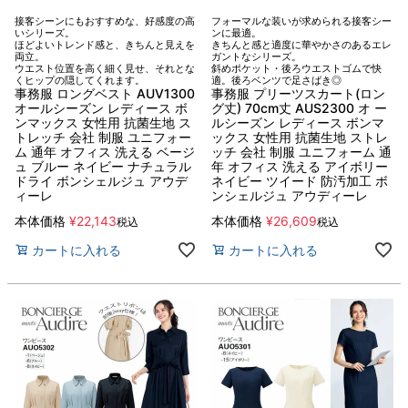
接客シーンにもおすすめな、好感度の高
フォーマルな装いが求められる接客シー
いシリーズ。
ンに最適。
ほどよいトレンド感と、きちんと見えを
きちんと感と適度に華やかさのあるエレ
両立。
ガントなシリーズ。
ウエスト位置を高く細く見せ、それとな
斜めポケット・後ろウエストゴムで快
くヒップの隠してくれます。
適。後ろベンツで足さばき◎
事務服 ロングベスト AUV1300
事務服 プリーツスカート(ロン
オールシーズン レディース ボ
グ丈) 70cm丈 AUS2300 オ ー
ンマックス 女性用 抗菌生地 ス
ルシーズン レディース ボンマ
トレッチ 会社 制服 ユニフォー
ックス 女性用 抗菌生地 ストレ
ム 通年 オフィス 洗える ベージ
ッチ 会社 制服 ユニフォーム 通
ュ ブルー ネイビー ナチュラル
年 オフィス 洗える アイボリー
ドライ ボンシェルジュ アウデ
ネイビー ツイード 防汚加工 ボ
ィーレ
ンシェルジュ アウディーレ
本体価格
¥
22,143
本体価格
¥
26,609
税込
税込
カートに入れる
カートに入れる