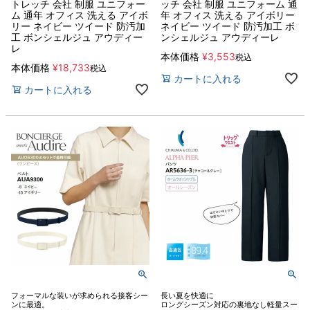
トレッチ 会社 制服 ユニフォー
ッチ 会社 制服 ユニフォーム 通
ム 通年 オフィス 洗える アイボ
年 オフィス 洗える アイボリー
リー ネイビー ツイード 防汚加
ネイビー ツイード 防汚加工 ボ
工 ボンシェルジュ アウディー
ンシェルジュ アウディーレ
レ
本体価格
¥
3,553
税込
本体価格
¥
18,733
税込
カートに入れる
カートに入れる
フォーマルな装いが求められる接客シー
長い夏を快適に
ンに最適。
ロングシーズン対応の裏地なし軽量スー