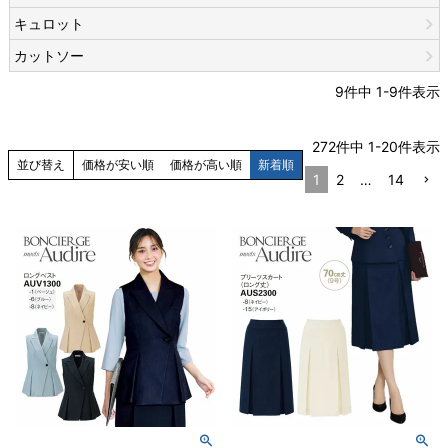
キュロット
カットソー
9
件中
1
-
9
件表示
272
件中
1
-
20
件表示
並び替え
価格が安い順
価格が高い順
新着順
1
2
…
14