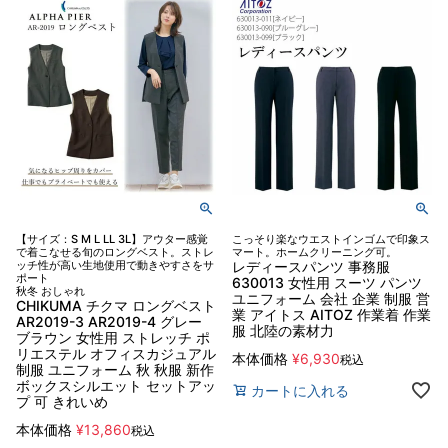
【サイズ：S M L LL 3L】アウター感覚
こっそり楽なウエストインゴムで印象ス
で着こなせる旬のロングベスト。ストレ
マート。ホームクリーニング可。
ッチ性が高い生地使用で動きやすさをサ
レディースパンツ 事務服
ポート
630013 女性用 スーツ パンツ
秋冬 おしゃれ
ユニフォーム 会社 企業 制服 営
CHIKUMA チクマ ロングベスト
業 アイトス AITOZ 作業着 作業
AR2019-3 AR2019-4 グレー
服 北陸の素材力
ブラウン 女性用 ストレッチ ポ
リエステル オフィスカジュアル
本体価格
¥
6,930
税込
制服 ユニフォーム 秋 秋服 新作
ボックスシルエット セットアッ
カートに入れる
プ 可 きれいめ
本体価格
¥
13,860
税込