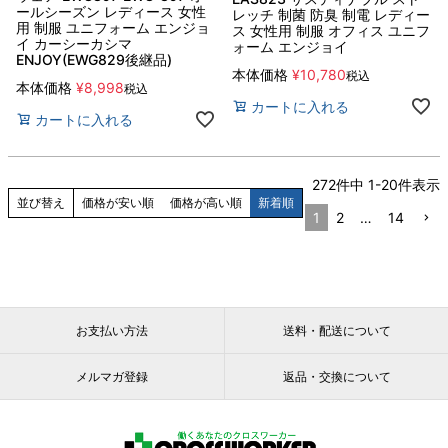
ールシーズン レディース 女性
レッチ 制菌 防臭 制電 レディー
用 制服 ユニフォーム エンジョ
ス 女性用 制服 オフィス ユニフ
イ カーシーカシマ
ォーム エンジョイ
ENJOY(EWG829後継品)
本体価格
¥
10,780
税込
本体価格
¥
8,998
税込
カートに入れる
カートに入れる
272
件中
1
-
20
件表示
並び替え
価格が安い順
価格が高い順
新着順
1
2
…
14
お支払い方法
送料・配送について
メルマガ登録
返品・交換について