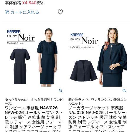
本体価格
¥
4,840
税込
カートに入れる
ゆったりなのに、すっきり細見えワンピ
着心地ラクで、ワンランク上の優雅なシ
ース。
ルエット。
ワンピース 事務服 NAW026
ノーカラージャケット 事務服
NAW-026 オールシーズン スト
NAJ025 NAJ-025 オールシー
レッチ 吸汗 速乾 制菌 防臭 制
ズン ストレッチ 吸汗 速乾 制菌
電 レディース 女性用 フォーマ
防臭 制電 レディース 女性用 制
ル 制服 ケアマネージャー オフ
服 フォーマル オフィスウェア
ィスウェア ユニフォーム エン
ユニフォーム エンジョイ カー