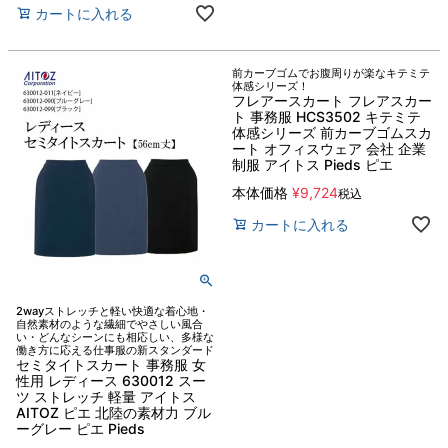
カートに入れる
前カーブゴムでお腹周りが楽なキテミテ
体感シリーズ！
フレアースカート フレアスカー
ト 事務服 HCS3502 キテミテ
体感シリーズ 前カーブゴムスカ
ート オフィスウェア 会社 企業
制服 アイトス Pieds ピエ
本体価格
¥
9,724
税込
カートに入れる
2wayストレッチと軽い快適な着心地・
自然素材のような繊細でやさしい風合
い・どんなシーンにも相応しい、多様な
働き方に応える仕事服の新スタンダード
セミタイトスカート 事務服 女
性用 レディース 630012 スー
ツ ストレッチ 軽量 アイトス
AITOZ ピエ 北陸の素材力 ブル
ーグレー ピエ Pieds