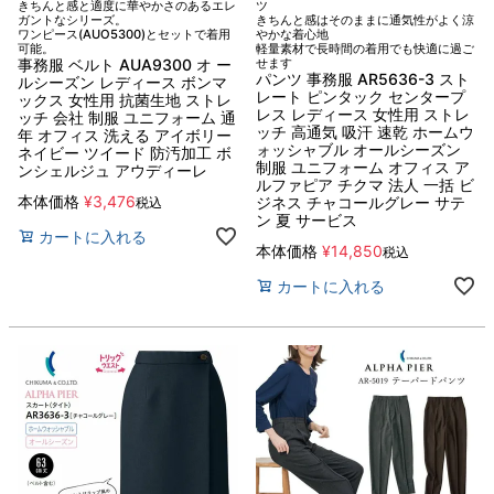
きちんと感と適度に華やかさのあるエレ
ツ
ガントなシリーズ。
きちんと感はそのままに通気性がよく涼
ワンピース(AUO5300)とセットで着用
やかな着心地
可能。
軽量素材で長時間の着用でも快適に過ご
事務服 ベルト AUA9300 オ ー
せます
パンツ 事務服 AR5636-3 スト
ルシーズン レディース ボンマ
レート ピンタック センタープ
ックス 女性用 抗菌生地 ストレ
レス レディース 女性用 ストレ
ッチ 会社 制服 ユニフォーム 通
ッチ 高通気 吸汗 速乾 ホームウ
年 オフィス 洗える アイボリー
ォッシャブル オールシーズン
ネイビー ツイード 防汚加工 ボ
制服 ユニフォーム オフィス ア
ンシェルジュ アウディーレ
ルファピア チクマ 法人 一括 ビ
本体価格
¥
3,476
ジネス チャコールグレー サテ
税込
ン 夏 サービス
カートに入れる
本体価格
¥
14,850
税込
カートに入れる