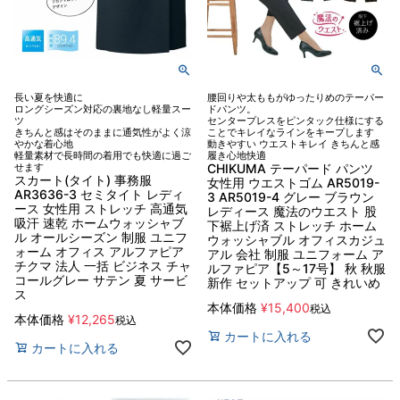
長い夏を快適に
腰回りや太ももがゆったりめのテーパー
ロングシーズン対応の裏地なし軽量スー
ドパンツ。
ツ
センタープレスをピンタック仕様にする
きちんと感はそのままに通気性がよく涼
ことでキレイなラインをキープします
やかな着心地
動きやすい ウエストキレイ きちんと感
軽量素材で長時間の着用でも快適に過ご
履き心地快適
せます
CHIKUMA テーパード パンツ
スカート(タイト) 事務服
女性用 ウエストゴム AR5019-
AR3636-3 セミタイト レディ
3 AR5019-4 グレー ブラウン
ース 女性用 ストレッチ 高通気
レディース 魔法のウエスト 股
吸汗 速乾 ホームウォッシャブ
下裾上げ済 ストレッチ ホーム
ル オールシーズン 制服 ユニフ
ウォッシャブル オフィスカジュ
ォーム オフィス アルファピア
アル 会社 制服 ユニフォーム ア
チクマ 法人 一括 ビジネス チャ
ルファピア【5～17号】 秋 秋服
コールグレー サテン 夏 サービ
新作 セットアップ 可 きれいめ
ス
本体価格
¥
15,400
税込
本体価格
¥
12,265
税込
カートに入れる
カートに入れる