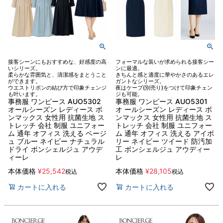
接客シーンにもおすすめな、好感度の高
フォーマルな装いが求められる接客シー
いシリーズ。
ンに最適。
柔らかな雰囲気と、清潔感をまとうこと
きちんと感と適度に華やかさのあるエレ
ができます。
ガントなシリーズ。
ウエストリボンの結び方で印象チェンジ
夜はケープ(別売り)をつけて印象チェン
も叶います。
ジも可能。
事務服 ワンピース AUO5302
事務服 ワンピース AUO5301
オールシーズン レディース ボ
オ ールシーズン レディース ボ
ンマックス 女性用 抗菌生地 ス
ンマックス 女性用 抗菌生地 ス
トレッチ 会社 制服 ユニフォー
トレッチ 会社 制服 ユニフォー
ム 通年 オフィス 洗える ベージ
ム 通年 オフィス 洗える アイボ
ュ ブルー ネイビー ナチュラル
リー ネイビー ツイード 防汚加
ドライ ボンシェルジュ アウデ
工 ボンシェルジュ アウディー
ィーレ
レ
本体価格
¥
25,542
本体価格
¥
28,105
税込
税込
カートに入れる
カートに入れる