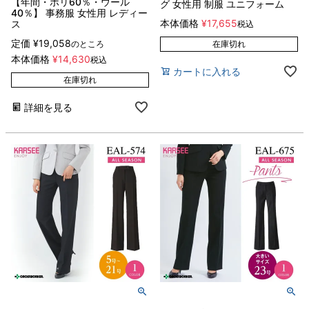
【年間・ポリ60％・ウール
グ 女性用 制服 ユニフォーム
40％】 事務服 女性用 レディー
本体価格
¥
17,655
ス
税込
定価
¥
19,058
のところ
在庫切れ
本体価格
¥
14,630
税込
カートに入れる
在庫切れ
詳細を見る