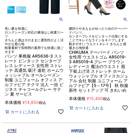
長い夏を快適に
腰回りや太ももがゆったりめのテーパー
ロングシーズン対応の裏地なし軽量スー
ドパンツ。
ツ
センタープレスをピンタック仕様にする
きちんと感はそのままに通気性がよく涼
ことでキレイなラインをキープします
やかな着心地
動きやすい ウエストキレイ きちんと感
軽量素材で長時間の着用でも快適に過ご
履き心地快適
せます
CHIKUMA テーパード パンツ
パンツ 事務服 AR5636-3 スト
女性用 ウエストゴム AR5019-
レート ピンタック センタープ
3 AR5019-4 グレー ブラウン
レス レディース 女性用 ストレ
レディース 魔法のウエスト 股
ッチ 高通気 吸汗 速乾 ホームウ
下裾上げ済 ストレッチ ホーム
ォッシャブル オールシーズン
ウォッシャブル オフィスカジュ
制服 ユニフォーム オフィス ア
アル 会社 制服 ユニフォーム ア
ルファピア チクマ 法人 一括 ビ
ルファピア【5～17号】 秋 秋服
ジネス チャコールグレー サテ
新作 セットアップ 可 きれいめ
ン 夏 サービス
本体価格
¥
15,400
税込
本体価格
¥
14,850
税込
カートに入れる
カートに入れる