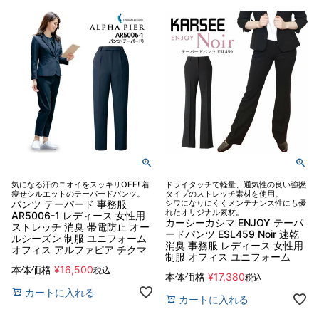
気になる汗のニオイをスッキリOFF! 着
ドライタッチで軽量、通気性の良い強撚
痩せシルエットのテーパードパンツ。
タイプのストレッチ素材を使用。
パンツ テーパード 事務服
シワになりにくくメンテナンス性にも優
れたオリジナル素材。
AR5006-1 レディース 女性用
カーシーカシマ ENJOY テーパ
ストレッチ 消臭 帯電防止 オー
ードパンツ ESL459 Noir 速乾
ルシーズン 制服 ユニフォーム
消臭 事務服 レディース 女性用
オフィス アルファピア チクマ
制服 オフィス ユニフォーム
本体価格
¥
16,500
税込
本体価格
¥
17,380
税込
カートに入れる
カートに入れる