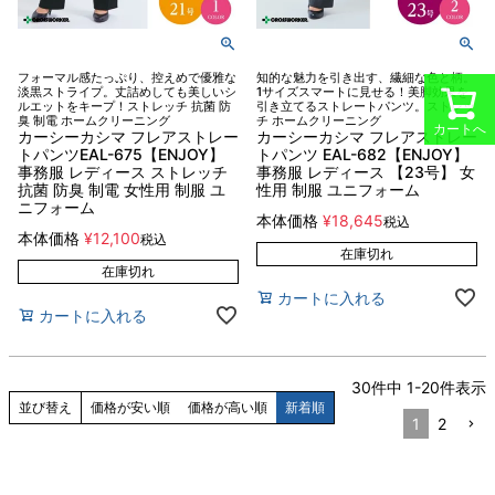
フォーマル感たっぷり、控えめで優雅な
知的な魅力を引き出す、繊細な色と柄。
淡黒ストライプ。丈詰めしても美しいシ
1サイズスマートに見せる！美脚効果を
ルエットをキープ！ストレッチ 抗菌 防
引き立てるストレートパンツ。ストレッ
臭 制電 ホームクリーニング
チ ホームクリーニング
カートへ
カーシーカシマ フレアストレー
カーシーカシマ フレアストレー
トパンツEAL-675【ENJOY】
トパンツ EAL-682【ENJOY】
事務服 レディース ストレッチ
事務服 レディース 【23号】 女
抗菌 防臭 制電 女性用 制服 ユ
性用 制服 ユニフォーム
ニフォーム
本体価格
¥
18,645
税込
本体価格
¥
12,100
税込
在庫切れ
在庫切れ
カートに入れる
カートに入れる
30
件中
1
-
20
件表示
並び替え
価格が安い順
価格が高い順
新着順
1
2