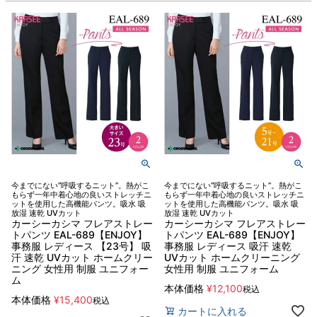
今までにない”呼吸するニット”。熱がこ
今までにない”呼吸するニット”。熱がこ
もらず一年中着心地の良いストレッチニ
もらず一年中着心地の良いストレッチニ
ットを使用した高機能パンツ。吸水 吸
ットを使用した高機能パンツ。吸水 吸
放湿 速乾 UVカット
放湿 速乾 UVカット
カーシーカシマ フレアストレー
カーシーカシマ フレアストレー
トパンツ EAL-689【ENJOY】
トパンツ EAL-689【ENJOY】
事務服 レディース 【23号】 吸
事務服 レディース 吸汗 速乾
汗 速乾 UVカット ホームクリー
UVカット ホームクリーニング
ニング 女性用 制服 ユニフォー
女性用 制服 ユニフォーム
ム
本体価格
¥
12,100
税込
本体価格
¥
15,400
税込
カートに入れる