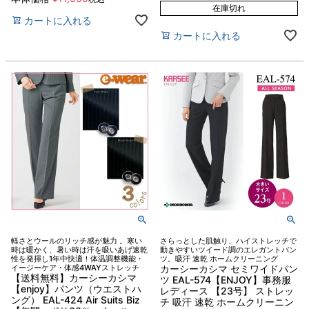
在庫切れ
カートに入れる
カートに入れる
軽さとウールのリッチ感が魅力 。寒い
さらっとした肌触り、ハイストレッチで
時は暖かく、暑い時は汗を吸いあげ速乾
動きやすいツイード調のエレガントパン
性を発揮し1年中快適！体温調整機能・
ツ。吸汗 速乾 ホームクリーニング
イージーケア・体感4WAYストレッチ
カーシーカシマ セミワイドパン
【送料無料】カーシーカシマ
ツ EAL-574【ENJOY】事務服
【enjoy】パンツ（ウエストハ
レディース 【23号】 ストレッ
ング） EAL-424 Air Suits Biz
チ 吸汗 速乾 ホームクリーニン