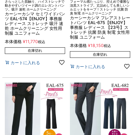
さらっとした肌触り、ハイストレッチで
フォーマル感たっぷり、控えめで優雅な
動きやすいツイード調のエレガントパン
淡黒ストライプ。丈詰めしても美しいシ
ツ。吸汗 速乾 ホームクリーニング
ルエットをキープ！ストレッチ 抗菌 防
カーシーカシマ セミワイドパン
臭 制電 ホームクリーニング
カーシーカシマ フレアストレー
ツ EAL-574【ENJOY】事務服
トパンツ EAL-675【ENJOY】
レディース ストレッチ 吸汗 速
事務服 レディース 【23号】ス
乾 ホームクリーニング 女性用
トレッチ 抗菌 防臭 制電 女性用
制服 ユニフォーム
制服 ユニフォーム
本体価格
¥
11,770
税込
本体価格
¥
18,150
税込
在庫切れ
在庫切れ
カートに入れる
カートに入れる