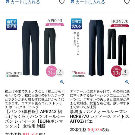
カートに入れる
カートに入れる
裾上げ不要でストレスなし！裾上げらく
ディテールに磨きをかけて、今の時代感
らくパンツ。裾に目盛りの付いたテープ
にマッチする新ベーシックに仕上げたス
とボタンがあり縫わずに裾上げがらくに
ーツは、デザインの美しさと信頼感が高
できます。ウエスト後ろゴム ストレッ
まる素材感、快適な着心地、扱いやすさ
チ ホームクリーニング
まですべてが上質
【パンツ/事務服】AP6243 裾
事務服 パンツ オールシーズン
上げらくらくパンツ オールシー
HCP9770 レディース アイトス
ズン レディース【BON/ボンマ
AITOZ/ピエ
ックス】 女性用 制服
本体価格
¥
9,075
税込
本体価格
¥
11,550
税込