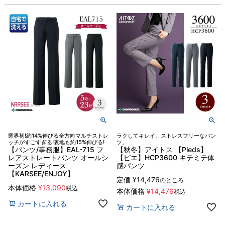
業界初!約14%伸びる全方向マルチストレ
ラクしてキレイ。ストレスフリーなパン
ッチがすごすぎる!裏地も約15%伸びる!
ツ。
【パンツ/事務服】EAL-715 フ
【秋冬】アイトス 【Pieds】
レアストレートパンツ オールシ
【ピエ】HCP3600 キテミテ体
ーズン レディース
感パンツ
【KARSEE/ENJOY】
定価
¥
14,476
のところ
本体価格
¥
13,090
税込
本体価格
¥
14,476
税込
カートに入れる
カートに入れる