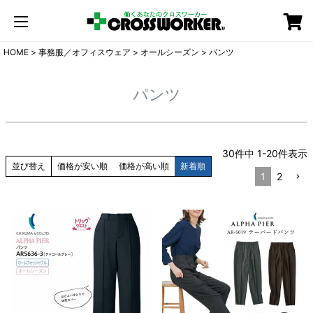
カート
HOME
事務服／オフィスウェア
オールシーズン
パンツ
パンツ
30
件中
1
-
20
件表示
並び替え
価格が安い順
価格が高い順
新着順
1
2