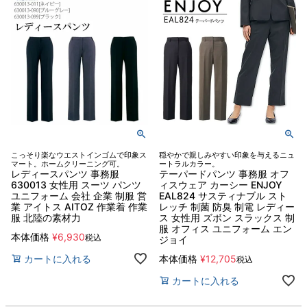
こっそり楽なウエストインゴムで印象ス
穏やかで親しみやすい印象を与えるニュ
マート。ホームクリーニング可。
ートラルカラー。
レディースパンツ 事務服
テーパードパンツ 事務服 オフ
630013 女性用 スーツ パンツ
ィスウェア カーシー ENJOY
ユニフォーム 会社 企業 制服 営
EAL824 サスティナブル スト
業 アイトス AITOZ 作業着 作業
レッチ 制菌 防臭 制電 レディー
服 北陸の素材力
ス 女性用 ズボン スラックス 制
服 オフィス ユニフォーム エン
本体価格
¥
6,930
税込
ジョイ
カートに入れる
本体価格
¥
12,705
税込
カートに入れる