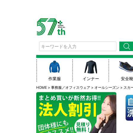
検索
作業服
インナー
安全
HOME
事務服／オフィスウェア
オールシーズン
スカ