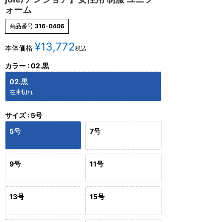
ォーム
商品番号
316-0406
¥
13,772
本体価格
税込
カラー
02.黒
02.黒
在庫切れ
サイズ
5号
5号
7号
9号
11号
13号
15号