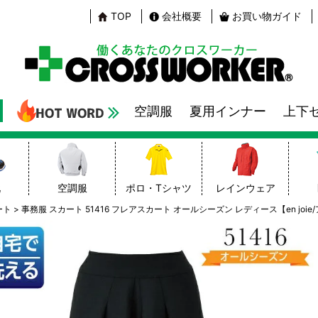
TOP
会社概要
お買い物ガイド
空調服
夏用インナー
上下
靴
空調服
ポロ・Tシャツ
レインウェア
ート
事務服 スカート 51416 フレアスカート オールシーズン レディース【en jo