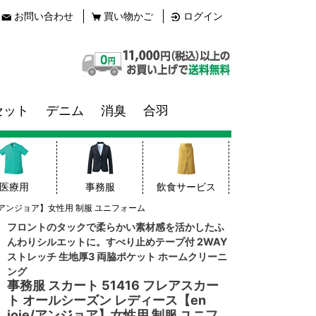
お問い合わせ
買い物かご
ログイン
セット
デニム
消臭
合羽
医療用
事務服
飲食サービス
ie/アンジョア】女性用 制服 ユニフォーム
フロントのタックで柔らかい素材感を活かしたふ
んわりシルエットに。すべり止めテープ付 2WAY
ストレッチ 生地厚3 両脇ポケット ホームクリーニ
ング
事務服 スカート 51416 フレアスカー
ト オールシーズン レディース【en
joie/アンジョア】女性用 制服 ユニフ