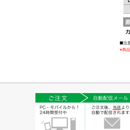
■注
※商