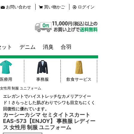
お問い合わせ
買い物かご
ログイン
セット
デニム
消臭
合羽
医療用
事務服
飲食サービス
 女性用 制服 ユニフォーム
エレガントでハイストレッチなカメリアツイー
ド！さらっとした肌ざわりでシワも目立ちにくく
回復性に優れています。
カーシーカシマ セミタイトスカート
EAS-573【ENJOY】 事務服 レディー
ス 女性用 制服 ユニフォーム