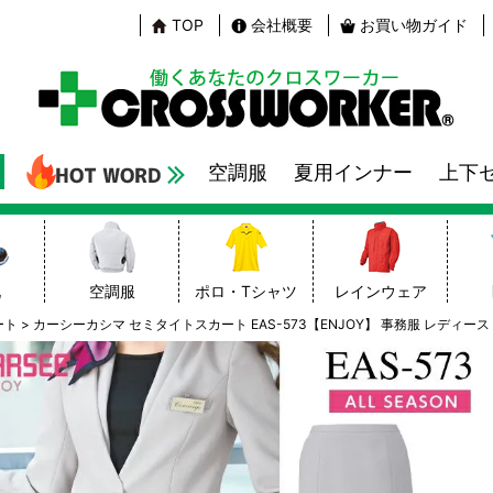
TOP
会社概要
お買い物ガイド
空調服
夏用インナー
上下
靴
空調服
ポロ・Tシャツ
レインウェア
ート
カーシーカシマ セミタイトスカート EAS-573【ENJOY】 事務服 レディース