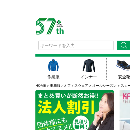
検索
作業服
インナー
安全
HOME
事務服／オフィスウェア
オールシーズン
スカ