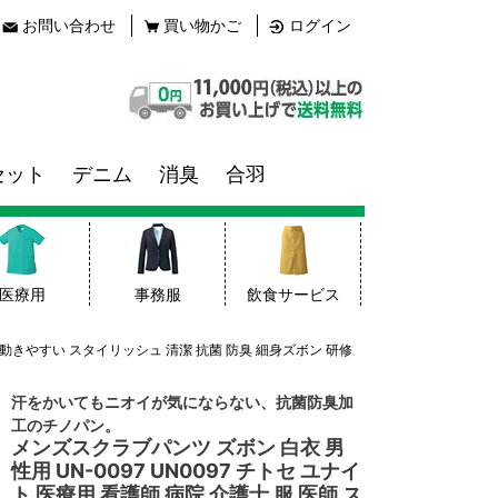
お問い合わせ
買い物かご
ログイン
セット
デニム
消臭
合羽
医療用
事務服
飲食サービス
ム 動きやすい スタイリッシュ 清潔 抗菌 防臭 細身ズボン 研修
汗をかいてもニオイが気にならない、抗菌防臭加
工のチノパン。
メンズスクラブパンツ ズボン 白衣 男
性用 UN-0097 UN0097 チトセ ユナイ
ト 医療用 看護師 病院 介護士 服 医師 ス