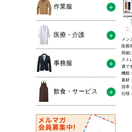
作業服
医療・介護
メンズ
医療
両裾
スト
事務服
適で
機能
素材
混率
飲食・サービス
仕様
左右