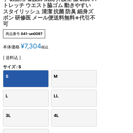
トレッチ ウエスト脇ゴム 動きやすい
スタイリッシュ 清潔 抗菌 防臭 細身ズ
ボン 研修医 メール便送料無料※代引不
可
商品番号
041-un0097
¥
7,304
本体価格
税込
送料込
サイズ
S
S
M
L
LL
3L
4L