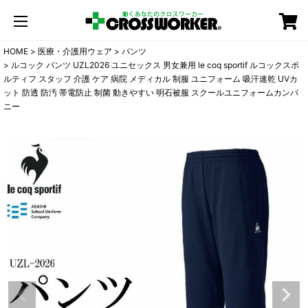
カート
HOME
医療・介護用ウェア
パンツ
ルコック パンツ UZL2026 ユニセックス 男女兼用 le coq sportif ルコックスポ
ルティフ スタッフ 介護 ケア 病院 メディカル 制服 ユニフォーム 吸汗速乾 UVカ
ット 防透 防汚 帯電防止 制菌 動きやすい 明石被服 スクールユニフォームカンパ
ニー