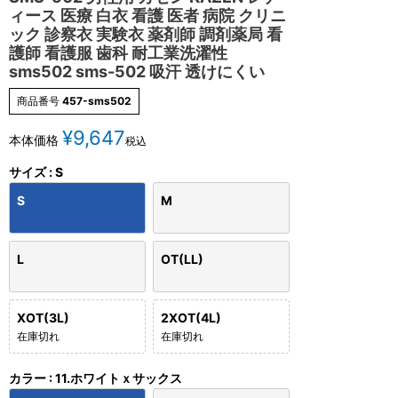
ィース 医療 白衣 看護 医者 病院 クリニ
ック 診察衣 実験衣 薬剤師 調剤薬局 看
護師 看護服 歯科 耐工業洗濯性
sms502 sms-502 吸汗 透けにくい
商品番号
457-sms502
¥
9,647
本体価格
税込
サイズ
S
S
M
L
OT(LL)
XOT(3L)
2XOT(4L)
在庫切れ
在庫切れ
カラー
11.ホワイトｘサックス