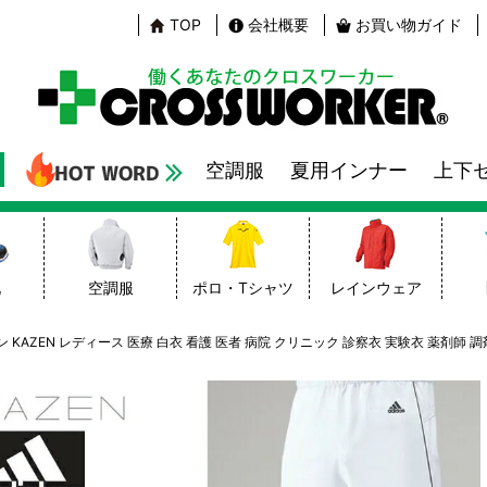
TOP
会社概要
お買い物ガイド
空調服
夏用インナー
上下
靴
空調服
ポロ・Tシャツ
レインウェア
ン KAZEN レディース 医療 白衣 看護 医者 病院 クリニック 診察衣 実験衣 薬剤師 調剤