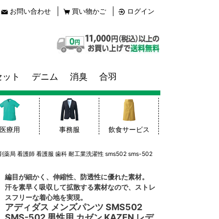
お問い合わせ
買い物かご
ログイン
セット
デニム
消臭
合羽
医療用
事務服
飲食サービス
薬局 看護師 看護服 歯科 耐工業洗濯性 sms502 sms-502
編目が細かく、伸縮性、防透性に優れた素材。
汗を素早く吸収して拡散する素材なので、ストレ
スフリーな着心地を実現。
アディダス メンズパンツ SMS502
SMS-502 男性用 カゼン KAZEN レデ