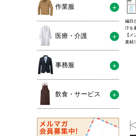
作業服
編目
汗を
医療・介護
【メ
素材
事務服
飲食・サービス