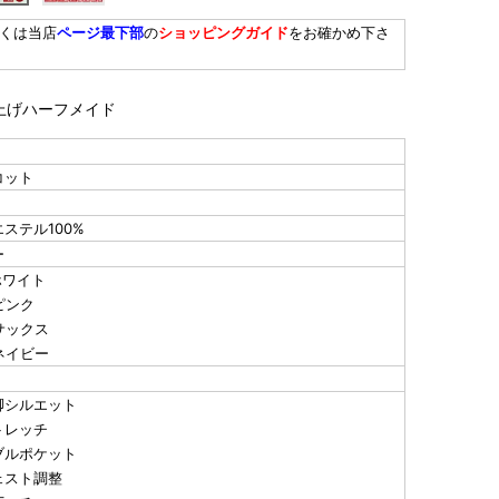
しくは当店
ページ最下部
の
ショッピングガイド
をお確かめ下さ
上げハーフメイド
コット
ステル100%
ー
.ホワイト
.ピンク
.サックス
.ネイビー
脚シルエット
トレッチ
ブルポケット
ェスト調整