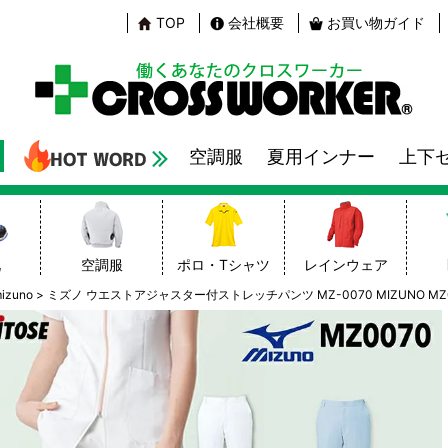
TOP
会社概要
お買い物ガイド
空調服
夏用インナー
上下
靴
空調服
ポロ・Tシャツ
レインウェア
zuno
ミズノ ウエストアジャスター付ストレッチパンツ MZ-0070 MIZUNO MZ0