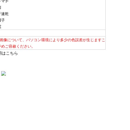
下マチ
菌
汗速乾
帽子
電
品画像について、パソコン環境により多少の色誤差が生じますこ
予めご容赦ください。
用はこちら