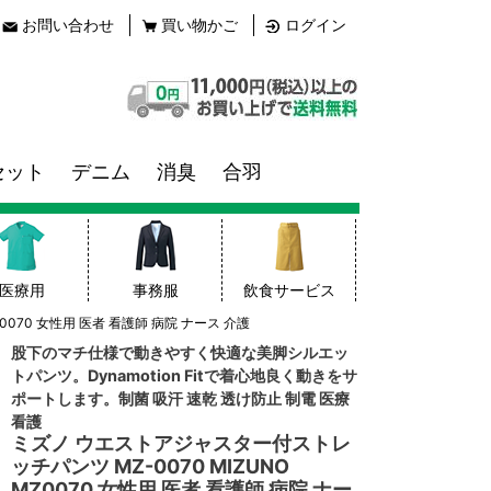
お問い合わせ
買い物かご
ログイン
セット
デニム
消臭
合羽
医療用
事務服
飲食サービス
070 女性用 医者 看護師 病院 ナース 介護
股下のマチ仕様で動きやすく快適な美脚シルエッ
トパンツ。Dynamotion Fitで着心地良く動きをサ
ポートします。制菌 吸汗 速乾 透け防止 制電 医療
看護
ミズノ ウエストアジャスター付ストレ
ッチパンツ MZ-0070 MIZUNO
MZ0070 女性用 医者 看護師 病院 ナー