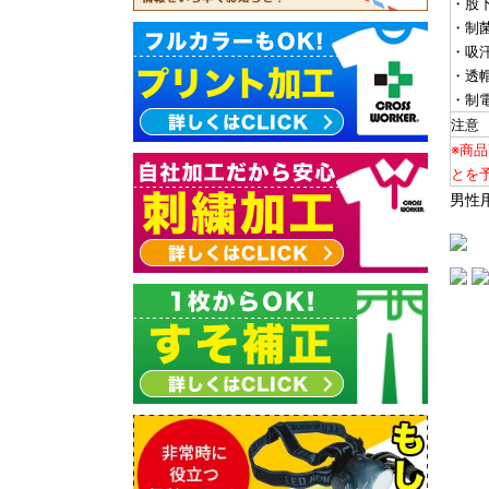
・股
・制
・吸
・透
・制
注意
※商
とを
男性