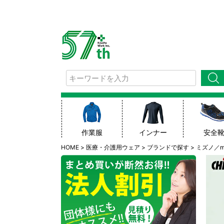
検索
作業服
インナー
安全
HOME
医療・介護用ウェア
ブランドで探す
ミズノ／mi