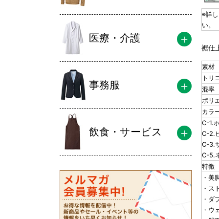
※詳
い。
医療・介護
裾仕
素材
トリ
事務服
混率
ポリエ
カラ
C-1
飲食・サービス
C-2
C-3
C-5
特徴
・美
・ス
・ダ
・ウ