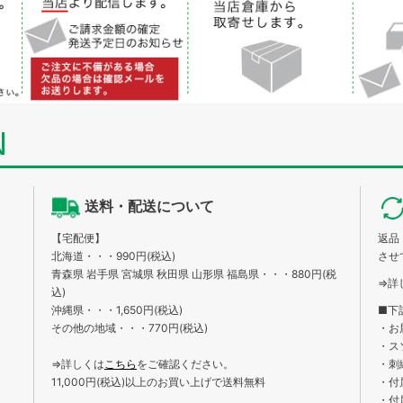
N
送料・配送について
【宅配便】
返品
北海道・・・990円(税込)
させ
青森県 岩手県 宮城県 秋田県 山形県 福島県・・・880円(税
⇒詳
込)
沖縄県・・・1,650円(税込)
■下
その他の地域・・・770円(税込)
・お
・ス
⇒詳しくは
こちら
をご確認ください。
・刺
11,000円(税込)以上のお買い上げで送料無料
・付
・付