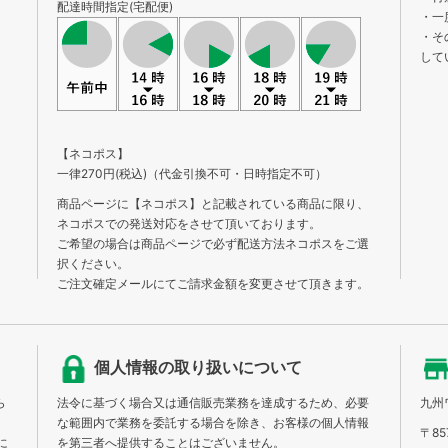
配達時間指定(宅配便)
・一
・そ
して
【ネコポス】
一律270円(税込)（代金引換不可・日時指定不可）
商品ページに【ネコポス】と記載されている商品に限り、
ネコポスでの発送対応をさせて頂いております。
ご希望の場合は商品ページで必ず配送方法ネコポスをご選
択ください。
ご注文確定メールにてご請求金額を変更させて頂きます。
個人情報の取り扱いについて
ら
法令に基づく場合又は通信販売業務を達成するため、必要
九州
な範囲内で業務を委託する場合を除き、お客様の個人情報
〒85
に
を第三者へ提供することはございません。