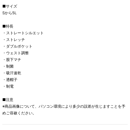
■サイズ
Sから5L
■特長
・ストレートシルエット
・ストレッチ
・ダブルポケット
・ウェスト調整
・股下マチ
・制菌
・吸汗速乾
・透帽子
・制電
■注意
※商品画像について、パソコン環境により多少の誤差が生じますことを予
めご容赦ください。