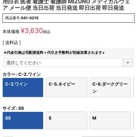
用白衣 医者 看護士 看護師 MIZUNO メディカルウェ
ア メール便 当日出荷 当日発送 即日出荷 即日発送
商品番号
041-0215
¥
3,630
本体価格
税込
送料込
※代金引換は宅配便送料＋代引き手数料が別途加算されます
(
必
須
カラー
C-2.ワイン
)
C-2.ワイン
C-5.ネイビー
C-6.ダークグリー
ン
サイズ
SS
SS
S
M