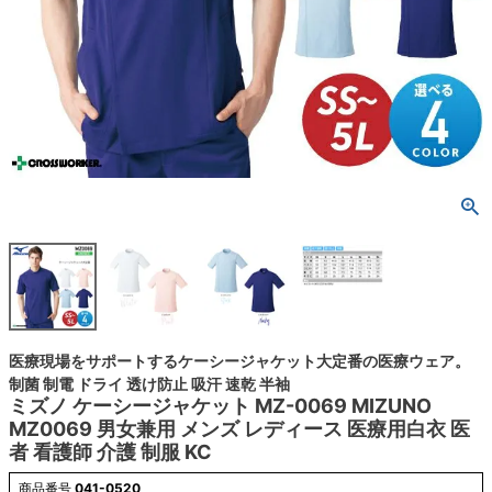
医療現場をサポートするケーシージャケット大定番の医療ウェア。
制菌 制電 ドライ 透け防止 吸汗 速乾 半袖
ミズノ ケーシージャケット MZ-0069 MIZUNO
MZ0069 男女兼用 メンズ レディース 医療用白衣 医
者 看護師 介護 制服 KC
商品番号
041-0520