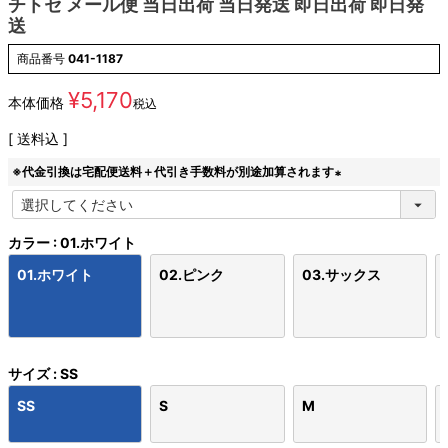
チトセ メール便 当日出荷 当日発送 即日出荷 即日発
送
商品番号
041-1187
¥
5,170
本体価格
税込
送料込
※代金引換は宅配便送料＋代引き手数料が別途加算されます
(
必
須
カラー
01.ホワイト
)
01.ホワイト
02.ピンク
03.サックス
サイズ
SS
SS
S
M