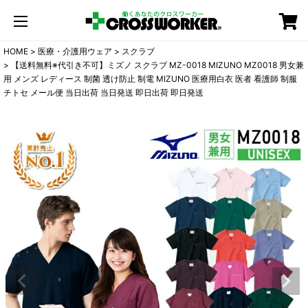
カート
HOME
医療・介護用ウェア
スクラブ
【送料無料※代引き不可】ミズノ スクラブ MZ-0018 MIZUNO MZ0018 男女兼
用 メンズ レディース 制菌 透け防止 制電 MIZUNO 医療用白衣 医者 看護師 制服
チトセ メール便 当日出荷 当日発送 即日出荷 即日発送