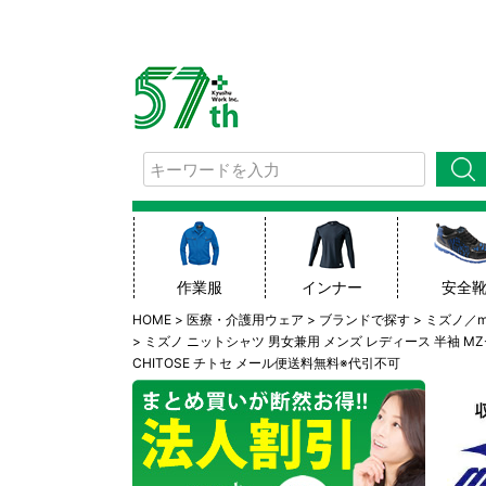
検索
作業服
インナー
安全
HOME
医療・介護用ウェア
ブランドで探す
ミズノ／mi
ミズノ ニットシャツ 男女兼用 メンズ レディース 半袖 MZ-
CHITOSE チトセ メール便送料無料※代引不可