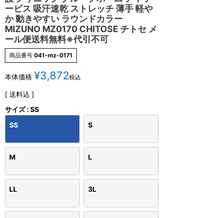
ービス 吸汗速乾 ストレッチ 薄手 軽や
か 動きやすい ラウンドカラー
MIZUNO MZ0170 CHITOSE チトセ メ
ール便送料無料※代引不可
商品番号
041-mz-0171
¥
3,872
本体価格
税込
送料込
サイズ
SS
SS
S
M
L
LL
3L