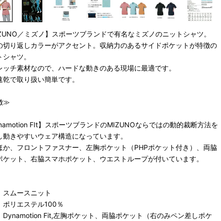
IZUNO／ミズノ】スポーツブランドで有名なミズノのニットシャツ。
の切り返しカラーがアクセント。収納力のあるサイドポケットが特徴の
トシャツ。
レッチ素材なので、ハードな動きのある現場に最適です。
速乾で取り扱い簡単です。
徴≫
namotion FIt】スポーツブランドのMIZUNOならではの動的裁断方法を
し動きやすいウェア構造になっています。
ほか、フロントファスナー、左胸ポケット（PHPポケット付き）、両脇
ポケット、右脇スマホポケット、ウエストループが付いています。
：スムースニット
：ポリエステル100％
Dynamotion Fit,左胸ポケット、両脇ポケット（右のみペン差しポケ