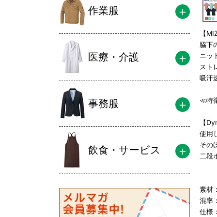
作業服
【M
脇下
医療・介護
ニッ
スト
吸汗
≪特
事務服
【Dy
使用
その
飲食・サービス
二段
素材
混率
仕様：