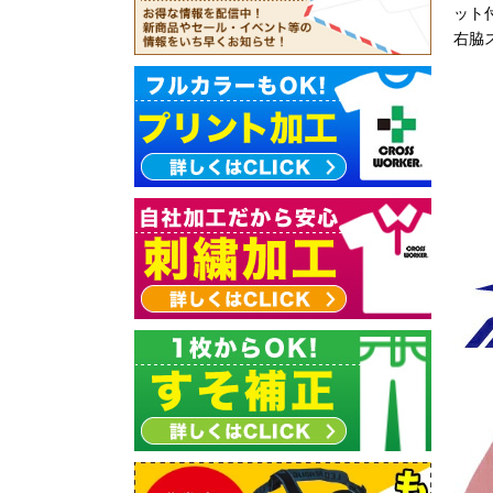
ット
右脇