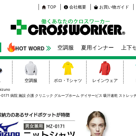
TOP
会社概要
お買い物ガイド
空調服
夏用インナー
上下
靴
空調服
ポロ・Tシャツ
レインウェア
zuno
0171 病院 施設 介護 クリニック グループホーム デイサービス 吸汗速乾 ストレッチ 