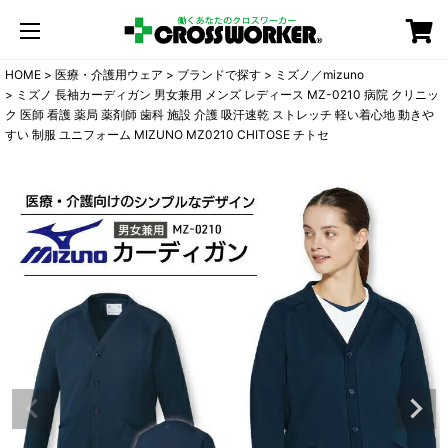
カート
HOME
医療・介護用ウェア
ブランドで探す
ミズノ／mizuno
ミズノ 長袖カーディガン 男女兼用 メンズ レディース MZ-0210 病院 クリニッ
ク 医師 看護 薬局 薬剤師 歯科 施設 介護 吸汗速乾 ストレッチ 軽い着心地 動きや
すい 制服 ユニフォーム MIZUNO MZ0210 CHITOSE チトセ