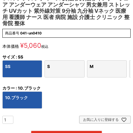
ア アンダーウェア アンダーシャツ 男女兼用 ストレッ
チ UVカット 紫外線対策 9分袖 九分袖 Vネック 医療
用 看護師 ナース 医者 病院 施設 介護士 クリニック 整
骨院 整体
商品番号
041-un0410
¥
5,060
本体価格
税込
サイズ
SS
SS
S
M
カラー
10.ブラック
10.ブラック
お気に入りに登録する