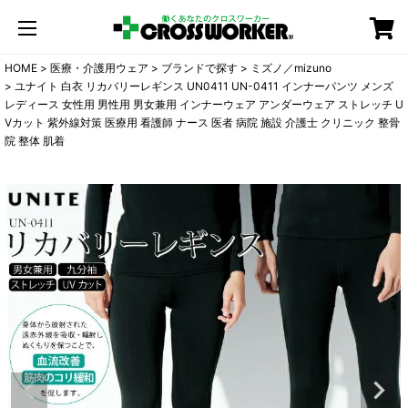
カート
HOME
医療・介護用ウェア
ブランドで探す
ミズノ／mizuno
ユナイト 白衣 リカバリーレギンス UN0411 UN-0411 インナーパンツ メンズ
レディース 女性用 男性用 男女兼用 インナーウェア アンダーウェア ストレッチ U
Vカット 紫外線対策 医療用 看護師 ナース 医者 病院 施設 介護士 クリニック 整骨
院 整体 肌着