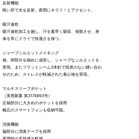
反射機能
暗い所で光を反射。夜間にキラリ！とアクセント。
吸汗速乾
吸汗速乾加工を施し、汗を素早く吸収、発散させ、身
体を常にドライで快適さを保つ。
シャープシルエットメイキング
袖、胴部分を細めに成形し、シャープなシルエットを
実現。またフラットシーム3本針で段差のない縫い合わ
せのため、ストレスが軽減された着心地を実現。
マルチスリーブポケット
（実用新案 第3174893号）
左袖部分に大きめのポケットを採用
幅広のスマートフォンも収納可能。
消臭機能
脇部分に消臭テープを採用
着用時の不快感を軽減。