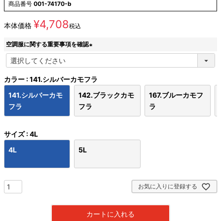
商品番号
001-74170-b
¥
4,708
本体価格
税込
空調服に関する重要事項を確認
(
必
須
カラー
141.シルバーカモフラ
)
141.シルバーカモ
142.ブラックカモ
167.ブルーカモフ
フラ
フラ
ラ
サイズ
4L
4L
5L
お気に入りに登録する
カートに入れる