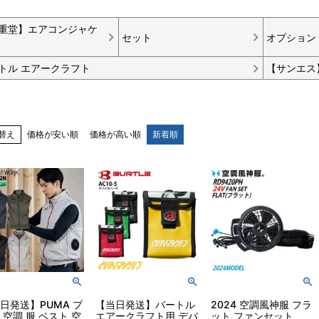
重堂】エアコンジャケ
セット
オプション
トル エアークラフト
【サンエス
替え
価格が安い順
価格が高い順
新着順
日発送】PUMA プ
【当日発送】バートル
2024 空調風神服 フラ
 空調 服 ベスト 空
エアークラフト用 デバ
ット ファンセット