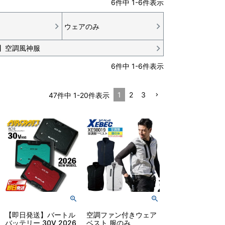
6
件中
1
-
6
件表示
ウェアのみ
】空調風神服
6
件中
1
-
6
件表示
1
2
3
47
件中
1
-
20
件表示
【即日発送】バートル
空調ファン付きウェア
バッテリー 30V 2026
ベスト 服のみ