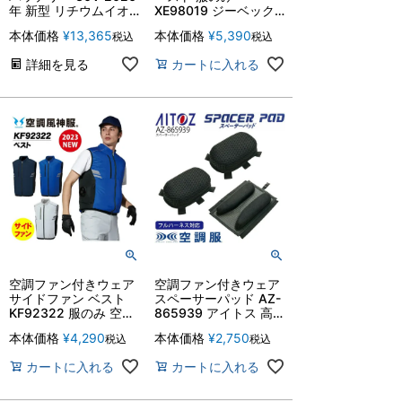
年 新型 リチウムイオ
XE98019 ジーベック
ンバッテリー エアーク
春夏 綿100% シンプル
本体価格
¥
13,365
本体価格
¥
5,390
税込
税込
ラフト 空調 AC10 ファ
作業服 作業着 熱中症
ン付きウェア 空調作業
対策 XEBEC 【S-3L】
詳細を見る
カートに入れる
服 作業着 120リットル
バッテリーのみ 単品
熱中症対策暑さ対策 扇
風機 BURTLE エアク
ラフト
空調ファン付きウェア
空調ファン付きウェア
サイドファン ベスト
スペーサーパッド AZ-
KF92322 服のみ 空調
865939 アイトス 高所
風神服 反射 脇ファン
作業向け 作業服 作業
本体価格
¥
4,290
本体価格
¥
2,750
税込
税込
サンエス 作業服 作業
着 熱中症対策 AITOZ
着 熱中症対策 空調服
カートに入れる
カートに入れる