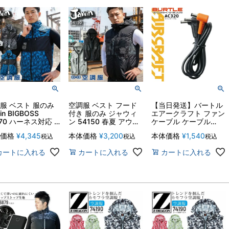
服 ベスト 服のみ
空調服 ベスト フード
【当日発送】バートル
in BIGBOSS
付き 服のみ ジャウィ
エアークラフト ファン
170 ハーネス対応 D
ン 54150 春夏 アウト
ケーブル ケーブル
高所作業 カモフラ
ドア スポーツ ファン
AC10-4 2026 AC10-1
価格
¥
4,345
本体価格
¥
3,200
本体価格
¥
1,540
税込
税込
税込
 作業服 作業着 熱
付き作業服 作業着 熱
AC10-2 対応 空調ファ
対策 電動ファン付
中症対策 JAWIN 自重
ン付きウェア 熱中症対
カートに入れる
カートに入れる
カートに入れる
ェア対応 涼しい
堂
策 BURTLE 人気 かっ
ゃれ かっこいい
こいい おしゃれ 【メ
堂
ール便送料無料】