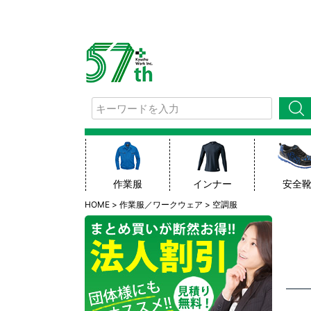
検索
作業服
インナー
安全
HOME
作業服／ワークウェア
空調服