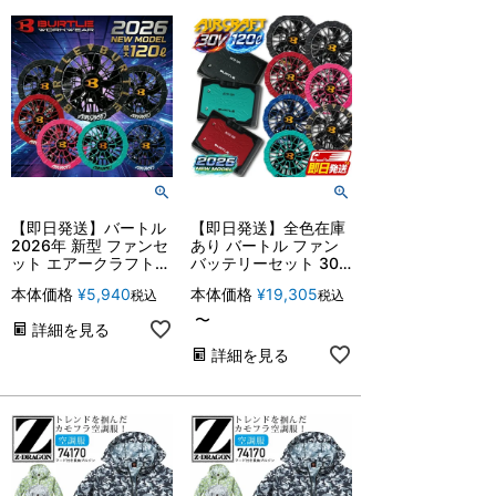
【即日発送】バートル
【即日発送】全色在庫
2026年 新型 ファンセ
あり バートル ファン
ット エアークラフト
バッテリーセット 30V
AC10-1 AC10-2 空調
2026年 新型 エアーク
本体価格
¥
5,940
本体価格
¥
19,305
税込
税込
ウェア ファンのみ 単
ラフト AC10 AC10-1
品 熱中症対策 ブラッ
AC10-2 バッテリー フ
〜
詳細を見る
クファン カラーファン
ァン セット 空調ウェ
ファン付きウェア 空調
ア 熱中症対策 猛暑 ブ
詳細を見る
作業服 作業着 暑さ対
ラック カラーファン
策 扇風機 BURTLE 当
120リットル 最新 ファ
日発送
ン付きウェア対応 人気
BURTLE