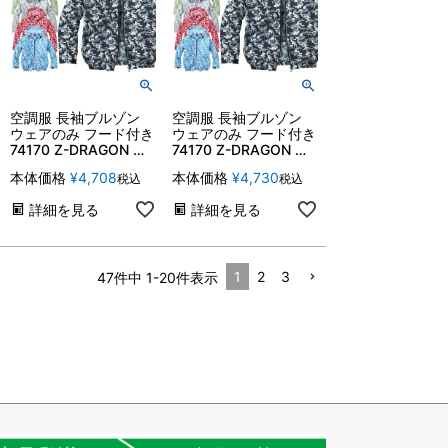
空調服 長袖ブルゾン
空調服 長袖ブルゾン
ウェアのみ フード付き
ウェアのみ フード付き
74170 Z-DRAGON ジ
74170 Z-DRAGON ジ
ャケット 春夏 作業服
ャケット 春夏 作業服
本体価格
¥
4,708
本体価格
¥
4,730
税込
税込
作業着 熱中症対策 自
作業着 熱中症対策 自
重堂【4L-5L】
重堂
詳細を見る
詳細を見る
1
2
3
47
件中
1
-
20
件表示