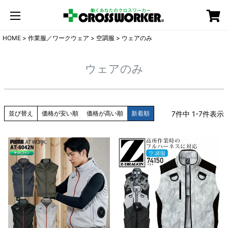
カート
HOME
作業服／ワークウェア
空調服
ウェアのみ
ウェアのみ
7
件中
1
-
7
件表示
並び替え
価格が安い順
価格が高い順
新着順