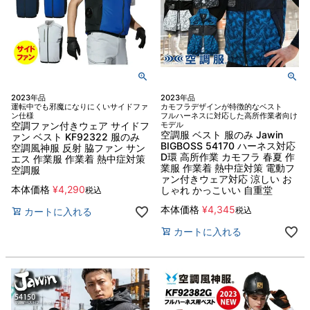
2023年品
2023年品
運転中でも邪魔になりにくいサイドファ
カモフラデザインが特徴的なベスト
ン仕様
フルハーネスに対応した高所作業者向け
空調ファン付きウェア サイドフ
モデル
空調服 ベスト 服のみ Jawin
ァン ベスト KF92322 服のみ
BIGBOSS 54170 ハーネス対応
空調風神服 反射 脇ファン サン
D環 高所作業 カモフラ 春夏 作
エス 作業服 作業着 熱中症対策
業服 作業着 熱中症対策 電動フ
空調服
ァン付きウェア対応 涼しい お
本体価格
¥
4,290
しゃれ かっこいい 自重堂
税込
本体価格
¥
4,345
税込
カートに入れる
カートに入れる