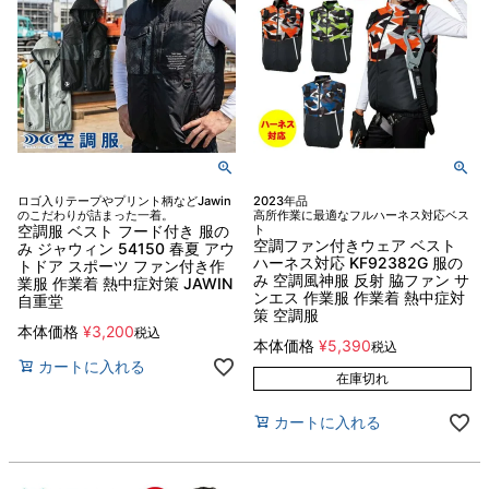
ロゴ入りテープやプリント柄などJawin
2023年品
のこだわりが詰まった一着。
高所作業に最適なフルハーネス対応ベス
空調服 ベスト フード付き 服の
ト
空調ファン付きウェア ベスト
み ジャウィン 54150 春夏 アウ
ハーネス対応 KF92382G 服の
トドア スポーツ ファン付き作
み 空調風神服 反射 脇ファン サ
業服 作業着 熱中症対策 JAWIN
ンエス 作業服 作業着 熱中症対
自重堂
策 空調服
本体価格
¥
3,200
税込
本体価格
¥
5,390
税込
カートに入れる
在庫切れ
カートに入れる