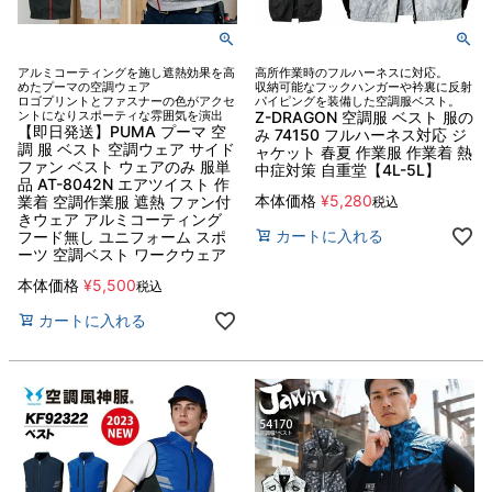
アルミコーティングを施し遮熱効果を高
高所作業時のフルハーネスに対応。
めたプーマの空調ウェア
収納可能なフックハンガーや衿裏に反射
ロゴプリントとファスナーの色がアクセ
パイピングを装備した空調服ベスト。
ントになりスポーティな雰囲気を演出
Z-DRAGON 空調服 ベスト 服の
【即日発送】PUMA プーマ 空
み 74150 フルハーネス対応 ジ
調 服 ベスト 空調ウェア サイド
ャケット 春夏 作業服 作業着 熱
ファン ベスト ウェアのみ 服単
中症対策 自重堂【4L-5L】
品 AT-8042N エアツイスト 作
本体価格
¥
5,280
業着 空調作業服 遮熱 ファン付
税込
きウェア アルミコーティング
カートに入れる
フード無し ユニフォーム スポ
ーツ 空調ベスト ワークウェア
本体価格
¥
5,500
税込
カートに入れる