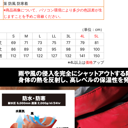
策 防風 防寒着
※商品画像について、パソコン環境により多少の色誤差が生
じますことを予めご容赦ください。
（単位：cm）
S
M
L
LL
3L
4L
5L
丈
69
71
73
75
77
79
81
丈
86
89
92
95
98
99
100
囲
112
117
122
127
132
141
150
※4L以上は
価格
アップ