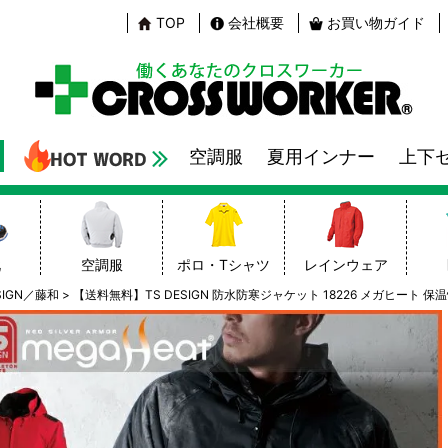
TOP
会社概要
お買い物ガイド
空調服
夏用インナー
上下
靴
空調服
ポロ・Tシャツ
レインウェア
SIGN／藤和
【送料無料】TS DESIGN 防水防寒ジャケット 18226 メガヒート 