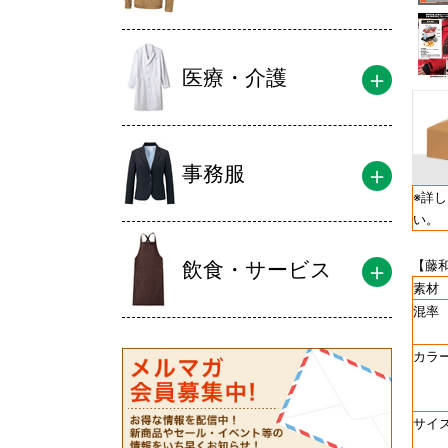
医療・介護
事務服
※詳
い。
【藤和
飲食・サービス
素材
混率
カラ
サイ