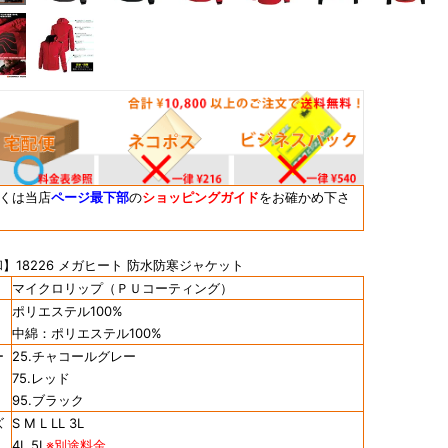
しくは当店
ページ最下部
の
ショッピングガイド
をお確かめ下さ
】18226 メガヒート 防水防寒ジャケット
マイクロリップ（ＰＵコーティング）
ポリエステル100%
中綿：ポリエステル100%
ー
25.チャコールグレー
75.レッド
95.ブラック
ズ
S M L LL 3L
4L 5L
※別途料金