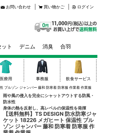
お問い合わせ
買い物かご
ログイン
セット
デニム
消臭
合羽
医療用
事務服
飲食サービス
保温性 ブルゾン ジャンパー 藤和 防寒着 防寒服 作業着 作業服
雨や風の侵入を完全にシャットアウトする防風・
防水性
身体の熱を反射し、高レベルの保温性を発揮
【送料無料】TS DESIGN 防水防寒ジャ
ケット 18226 メガヒート 保温性 ブル
ゾン ジャンパー 藤和 防寒着 防寒服 作
業着 作業服