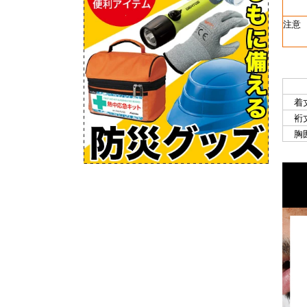
注意
着
裄
胸