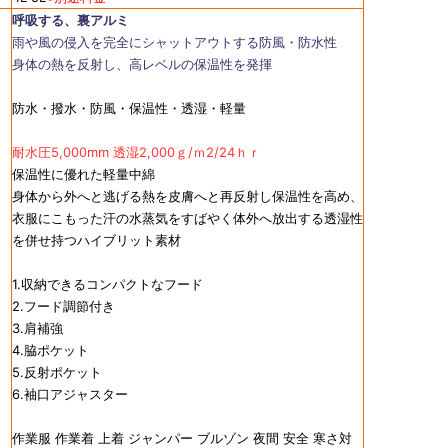
呼吸する、裏アルミ
雨や風の侵入を完全にシャットアウトする防風・防水性
身体の熱を反射し、高レベルの保温性を発揮
防水・撥水・防風・保温性・透湿・軽量
耐水圧5,000mm 透湿2,000ｇ/ｍ2/24ｈｒ
保温性に優れた軽量中綿
身体から外へと逃げる熱を皮膚へと再反射し保温性を高め、
衣服にこもった汗の水蒸気をすばやく体外へ放出する透湿性
を併せ持つハイブリット素材
1.収納できるコンパクトなフード
2.フード調節付き
3.肩補強
4.脇ポケット
5.反射ポケット
6.袖口アジャスター
作業服 作業着 上着 ジャンパー ブルゾン 夜間 安全 寒さ対